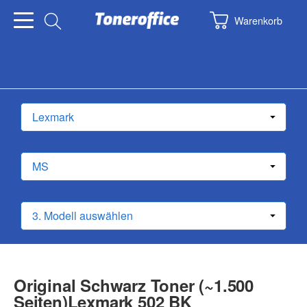
Warenkorb
Original Schwarz Toner (~1.500
Seiten)Lexmark 502 BK