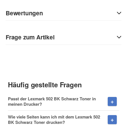
Bewertungen
Geben Sie die erste Bewertung für diesen Artikel ab und helfen
Sie Anderen bei der Kaufentscheidung:
Frage zum Artikel
Kontaktdaten
Anrede
Häufig gestellte Fragen
Vorname
Passt der Lexmark 502 BK Schwarz Toner in
meinen Drucker?
Wie viele Seiten kann ich mit dem Lexmark 502
BK Schwarz Toner drucken?
Nachname