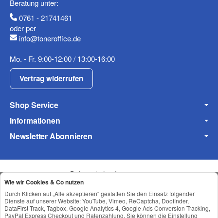
Beratung unter:
0761 - 21741461
oder per
info@toneroffice.de
Fax
Mo. - Fr. 9:00-12:00 / 13:00-16:00
Vertrag widerrufen
Shop Service
Informationen
Frage zum Artikel
Newsletter Abonnieren
Ihre Frage
Datenschutz
•
Impressum
Wie wir Cookies & Co nutzen
Durch Klicken auf „Alle akzeptieren“ gestatten Sie den Einsatz folgender
Dienste auf unserer Website: YouTube, Vimeo, ReCaptcha, Doofinder,
DataFirst Track, Tagbox, Google Analytics 4, Google Ads Conversion Tracking,
PayPal Express Checkout und Ratenzahlung. Sie können die Einstellung