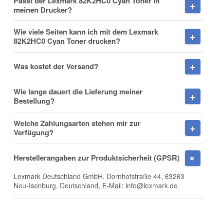
Passt der Lexmark 82K2HC0 Cyan Toner in
meinen Drucker?
Wie viele Seiten kann ich mit dem Lexmark
82K2HC0 Cyan Toner drucken?
Nachname
Was kostet der Versand?
Wie lange dauert die Lieferung meiner
Firma
Bestellung?
Welche Zahlungsarten stehen mir zur
Verfügung?
E-Mail
Herstellerangaben zur Produktsicherheit (GPSR)
Lexmark Deutschland GmbH, Dornhofstraße 44, 63263
Neu-Isenburg, Deutschland, E-Mail: info@lexmark.de
Telefon