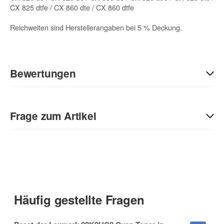
CX 825 dtfe / CX 860 dte / CX 860 dtfe
Reichweiten sind Herstellerangaben bei 5 % Deckung.
Bewertungen
Geben Sie die erste Bewertung für diesen Artikel ab und helfen
Sie Anderen bei der Kaufentscheidung:
Frage zum Artikel
Kontaktdaten
Anrede
Häufig gestellte Fragen
Vorname