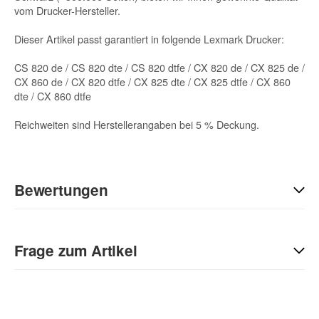
vom Drucker-Hersteller.
Dieser Artikel passt garantiert in folgende Lexmark Drucker:
CS 820 de / CS 820 dte / CS 820 dtfe / CX 820 de / CX 825 de /
CX 860 de / CX 820 dtfe / CX 825 dte / CX 825 dtfe / CX 860
dte / CX 860 dtfe
Reichweiten sind Herstellerangaben bei 5 % Deckung.
Bewertungen
Geben Sie die erste Bewertung für diesen Artikel ab und helfen
Sie Anderen bei der Kaufentscheidung:
Frage zum Artikel
Kontaktdaten
Anrede