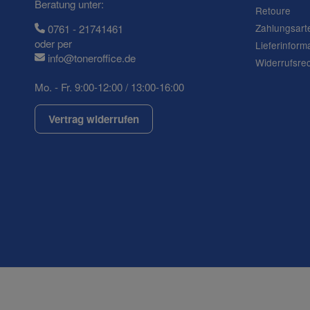
Beratung unter:
Retoure
Frage zum Artikel
Zahlungsart
0761 - 21741461
Ihre Frage
oder per
Lieferinform
info@toneroffice.de
Widerrufsre
Mo. - Fr. 9:00-12:00 / 13:00-16:00
Vertrag widerrufen
(* = Pflichtfelder)
Datenschutzerklärung