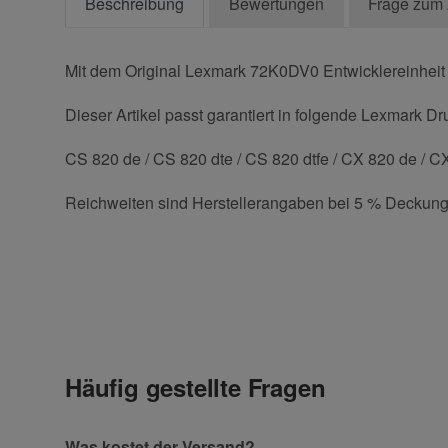
Beschreibung
Bewertungen
Frage zum 
Mit dem Original Lexmark 72K0DV0 Entwicklereinheit 
Dieser Artikel passt garantiert in folgende Lexmark Dr
CS 820 de / CS 820 dte / CS 820 dtfe / CX 820 de / CX
Reichweiten sind Herstellerangaben bei 5 % Deckung
Kontaktdaten
Geben Sie die erste Bewertung für diesen Artikel ab 
Anrede
Häufig gestellte Fragen
Vorname
Was kostet der Versand?