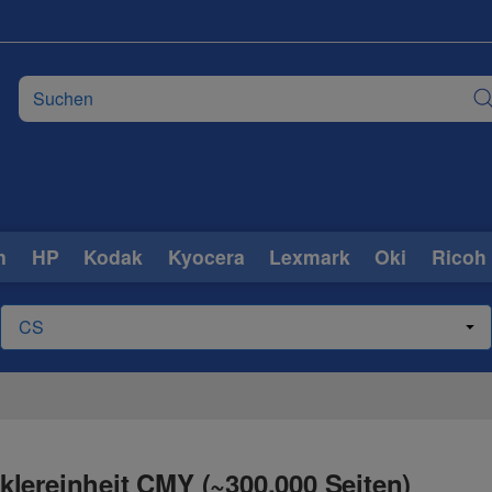
n
HP
Kodak
Kyocera
Lexmark
Oki
Ricoh
lereinheit CMY (~300.000 Seiten)