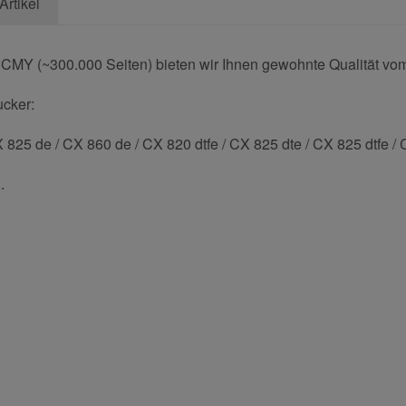
Artikel
CMY (~300.000 Seiten) bieten wir Ihnen gewohnte Qualität vom 
ucker:
 825 de / CX 860 de / CX 820 dtfe / CX 825 dte / CX 825 dtfe / 
.
und helfen Sie Anderen bei der Kaufentscheidung:
Nachname