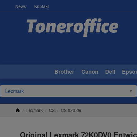
News
Kontakt
Brother
Canon
Dell
Epso
/
Lexmark
/
CS
/
CS 820 de
Original Lexmark 72K0DV0 Entwick