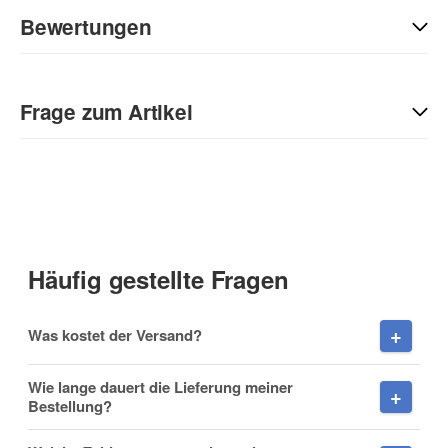
Bewertungen
Geben Sie die erste Bewertung für diesen Artikel ab und helfen
Sie Anderen bei der Kaufentscheidung:
Frage zum Artikel
Kontaktdaten
Anrede
Häufig gestellte Fragen
Vorname
Was kostet der Versand?
Wie lange dauert die Lieferung meiner
Bestellung?
Nachname