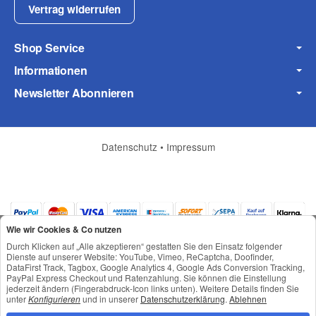
Vertrag widerrufen
Shop Service
Fax
Informationen
Newsletter Abonnieren
Datenschutz
•
Impressum
Frage zum Artikel
Ihre Frage
Wie wir Cookies & Co nutzen
Durch Klicken auf „Alle akzeptieren“ gestatten Sie den Einsatz folgender
Dienste auf unserer Website: YouTube, Vimeo, ReCaptcha, Doofinder,
DataFirst Track, Tagbox, Google Analytics 4, Google Ads Conversion Tracking,
PayPal Express Checkout und Ratenzahlung. Sie können die Einstellung
jederzeit ändern (Fingerabdruck-Icon links unten). Weitere Details finden Sie
*
Alle Preise inkl. gesetzlicher USt., zzgl.
Versand
unter
Konfigurieren
und in unserer
Datenschutzerklärung
.
Ablehnen
© © Toneroffice.de