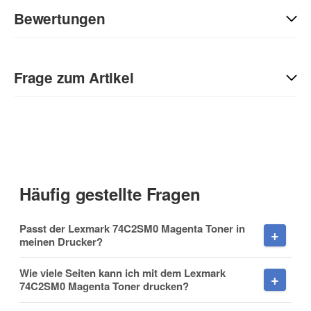
Bewertungen
Geben Sie die erste Bewertung für diesen Artikel ab und helfen
Sie Anderen bei der Kaufentscheidung:
Frage zum Artikel
Kontaktdaten
Anrede
Häufig gestellte Fragen
Vorname
Passt der Lexmark 74C2SM0 Magenta Toner in
meinen Drucker?
Wie viele Seiten kann ich mit dem Lexmark
74C2SM0 Magenta Toner drucken?
Nachname