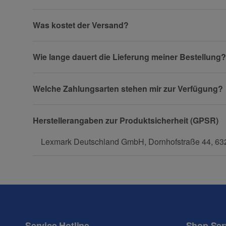
Firma
Was kostet der Versand?
Wie lange dauert die Lieferung meiner Bestellung?
Telefon
Welche Zahlungsarten stehen mir zur Verfügung?
Fax
Herstellerangaben zur Produktsicherheit (GPSR)
Lexmark Deutschland GmbH, Dornhofstraße 44, 632
Frage zum Artikel
Ihre Frage
Service Hotline
Shop Ser