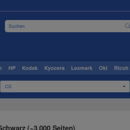
n
HP
Kodak
Kyocera
Lexmark
Oki
Ricoh
chwarz (~3.000 Seiten)