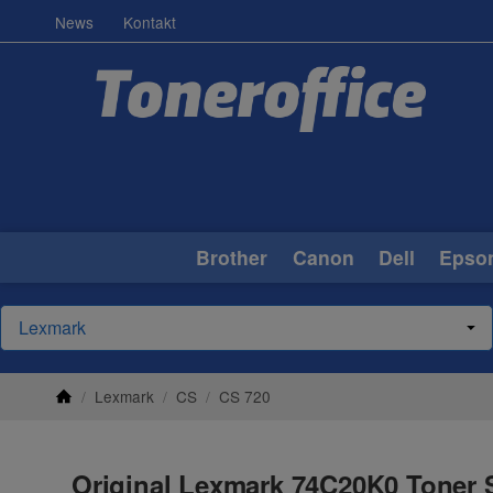
News
Kontakt
Brother
Canon
Dell
Epso
/
Lexmark
/
CS
/
CS 720
Original Lexmark 74C20K0 Toner S