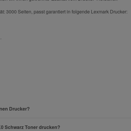
t: 3000 Seiten, passt garantiert in folgende Lexmark Drucker:
.
und helfen Sie Anderen bei der Kaufentscheidung:
Nachname
inen Drucker?
0K0 Schwarz Toner drucken?