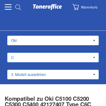
Warenkorb
Kompatibel zu Oki C5100 C5200
C5300 C5400 42127407 Type C6C