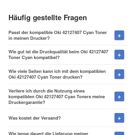
Vorname
(* = Pflichtfelder)
Häufig gestellte Fragen
Datenschutzerklärung
Passt der kompatible Oki 42127407 Cyan Toner
Nachname
Benachrichtigung anfordern
in meinen Drucker?
Wie gut ist die Druckqualität beim Oki 42127407
Toner Cyan kompatibel?
Firma
Wie viele Seiten kann ich mit dem kompatiblen
Oki 42127407 Cyan Toner drucken?
Verliere ich durch die Nutzung eines
kompatiblen Oki 42127407 Cyan Toners meine
E-Mail
Druckergarantie?
Was kostet der Versand?
Wie lange dauert die Lieferung meiner
Telefon