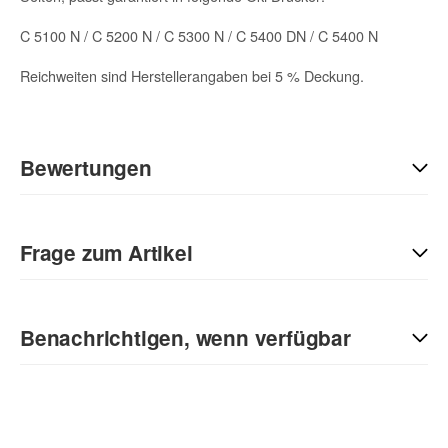
C 5100 N / C 5200 N / C 5300 N / C 5400 DN / C 5400 N
Reichweiten sind Herstellerangaben bei 5 % Deckung.
Bewertungen
Geben Sie die erste Bewertung für diesen Artikel ab und helfen
Sie Anderen bei der Kaufentscheidung:
Frage zum Artikel
Kontaktdaten
Benachrichtigen, wenn verfügbar
Anrede
E-Mail