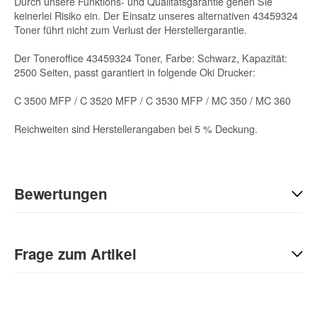
Durch unsere Funktions- und Qualitätsgarantie gehen Sie
keinerlei Risiko ein. Der Einsatz unseres alternativen 43459324
Toner führt nicht zum Verlust der Herstellergarantie.
Der Toneroffice 43459324 Toner, Farbe: Schwarz, Kapazität:
2500 Seiten, passt garantiert in folgende Oki Drucker:
C 3500 MFP / C 3520 MFP / C 3530 MFP / MC 350 / MC 360
Reichweiten sind Herstellerangaben bei 5 % Deckung.
Bewertungen
Geben Sie die erste Bewertung für diesen Artikel ab und helfen
Sie Anderen bei der Kaufentscheidung:
Frage zum Artikel
Kontaktdaten
Anrede