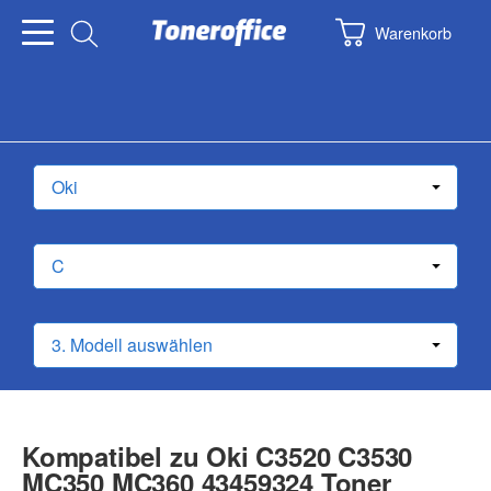
Warenkorb
Kompatibel zu Oki C3520 C3530
MC350 MC360 43459324 Toner