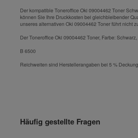
Der kompatible Toneroffice Oki 09004462 Toner Schwar
können Sie Ihre Druckkosten bei gleichbleibender Qual
unseres alternativen Oki 09004462 Toner führt nicht zu
Der Toneroffice Oki 09004462 Toner, Farbe: Schwarz, K
B 6500
Reichweiten sind Herstellerangaben bei 5 % Deckung
Kontaktdaten
Geben Sie die erste Bewertung für diesen Artikel ab 
Anrede
Häufig gestellte Fragen
Vorname