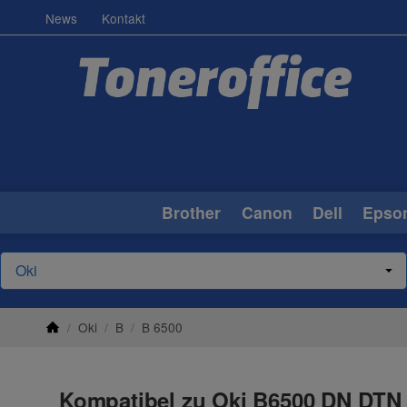
News
Kontakt
Brother
Canon
Dell
Epso
/
Oki
/
B
/
B 6500
Kompatibel zu Oki B6500 DN DTN 