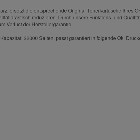
z, ersetzt die entsprechende Original Tonerkartusche Ihres Ok
ität drastisch reduzieren. Durch unsere Funktions- und Qualität
m Verlust der Herstellergarantie.
apazität: 22000 Seiten, passt garantiert in folgende Oki Druck
.
und helfen Sie Anderen bei der Kaufentscheidung:
Nachname