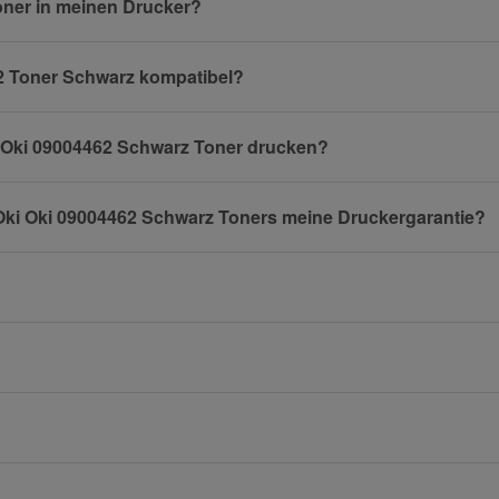
oner in meinen Drucker?
462 Toner Schwarz kompatibel?
E-Mail
i Oki 09004462 Schwarz Toner drucken?
 Oki Oki 09004462 Schwarz Toners meine Druckergarantie?
Mobiltelefon