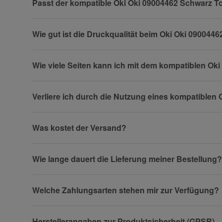
Passt der kompatible Oki Oki 09004462 Schwarz T
Wie gut ist die Druckqualität beim Oki Oki 09004
Firma
Wie viele Seiten kann ich mit dem kompatiblen Ok
Verliere ich durch die Nutzung eines kompatiblen
Telefon
Was kostet der Versand?
Fax
Wie lange dauert die Lieferung meiner Bestellung?
Welche Zahlungsarten stehen mir zur Verfügung?
Herstellerangaben zur Produktsicherheit (GPSR)