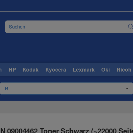
n
HP
Kodak
Kyocera
Lexmark
Oki
Ricoh
N 09004462 Toner Schwarz (~22000 Seit