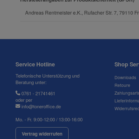
Frage zum Artikel
Andreas Rentmeister e.K., Rufacher Str. 7, 79110 Fr
Ihre Frage
Service Hotline
Shop Ser
Telefonische Unterstützung und
Downloads
Beratung unter:
Retoure
Zahlungsart
0761 - 21741461
oder per
Lieferinform
info@toneroffice.de
Widerrufsre
Mo. - Fr. 9:00-12:00 / 13:00-16:00
(* = Pflichtfelder)
Datenschutzerklärung
Vertrag widerrufen