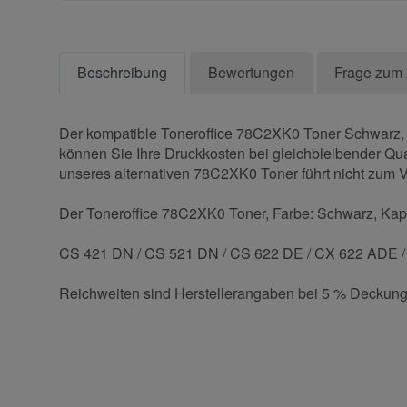
Beschreibung
Bewertungen
Frage zum 
Der kompatible Toneroffice 78C2XK0 Toner Schwarz, e
können Sie Ihre Druckkosten bei gleichbleibender Qual
unseres alternativen 78C2XK0 Toner führt nicht zum Ve
Der Toneroffice 78C2XK0 Toner, Farbe: Schwarz, Kapaz
CS 421 DN / CS 521 DN / CS 622 DE / CX 622 ADE 
Reichweiten sind Herstellerangaben bei 5 % Deckung
Kontaktdaten
Geben Sie die erste Bewertung für diesen Artikel ab 
Anrede