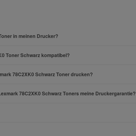
Nachname
Toner in meinen Drucker?
XK0 Toner Schwarz kompatibel?
E-Mail
Lexmark 78C2XK0 Schwarz Toner drucken?
n Lexmark 78C2XK0 Schwarz Toners meine Druckergarantie?
Mobiltelefon