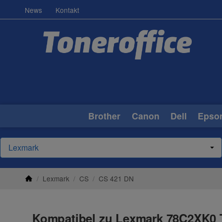
News
Kontakt
Brother
Canon
Dell
Epso
/
Lexmark
/
CS
/
CS 421 DN
Kompatibel zu Lexmark 78C2XK0 T