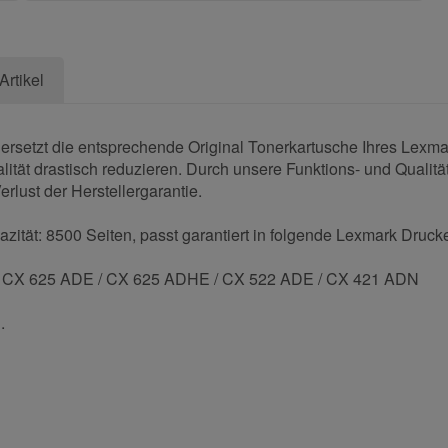
Artikel
rsetzt die entsprechende Original Tonerkartusche Ihres Lexma
ität drastisch reduzieren. Durch unsere Funktions- und Qualität
rlust der Herstellergarantie.
ität: 8500 Seiten, passt garantiert in folgende Lexmark Drucke
/ CX 625 ADE / CX 625 ADHE / CX 522 ADE / CX 421 ADN
.
und helfen Sie Anderen bei der Kaufentscheidung: