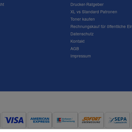
cht
Drucker-Ratgeber
XL vs Standard Patronen
Toner kaufen
Rechnungskauf für öffentliche Ei
Datenschutz
Frage abschicken
Kontakt
AGB
Impressum