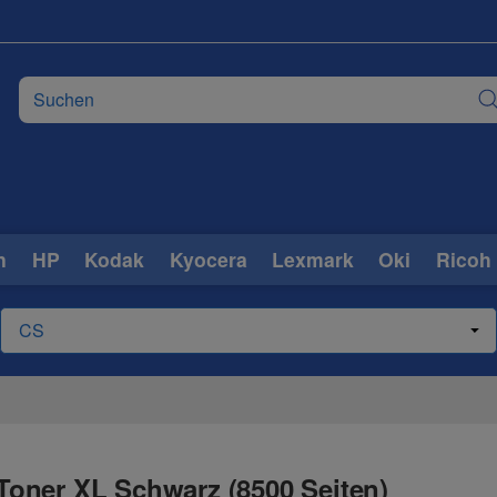
n
HP
Kodak
Kyocera
Lexmark
Oki
Ricoh
oner XL Schwarz (8500 Seiten)