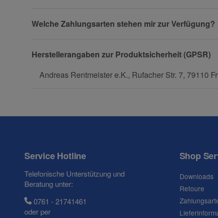
Welche Zahlungsarten stehen mir zur Verfügung?
Herstellerangaben zur Produktsicherheit (GPSR)
Frage zum Artikel
Andreas Rentmeister e.K., Rufacher Str. 7, 79110 Fr
Ihre Frage
Service Hotline
Shop Ser
Telefonische Unterstützung und
Downloads
Beratung unter:
Retoure
Zahlungsart
0761 - 21741461
oder per
Lieferinform