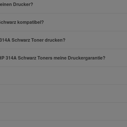
meinen Drucker?
 Schwarz kompatibel?
E-Mail
P 314A Schwarz Toner drucken?
n HP 314A Schwarz Toners meine Druckergarantie?
Mobiltelefon