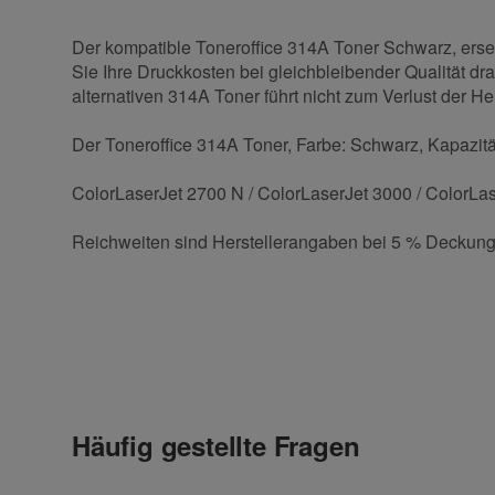
Der kompatible Toneroffice 314A Toner Schwarz, erse
Sie Ihre Druckkosten bei gleichbleibender Qualität dr
alternativen 314A Toner führt nicht zum Verlust der Her
Der Toneroffice 314A Toner, Farbe: Schwarz, Kapazität
ColorLaserJet 2700 N / ColorLaserJet 3000 / ColorLa
Reichweiten sind Herstellerangaben bei 5 % Deckung
Kontaktdaten
Geben Sie die erste Bewertung für diesen Artikel ab 
Anrede
Häufig gestellte Fragen
Vorname