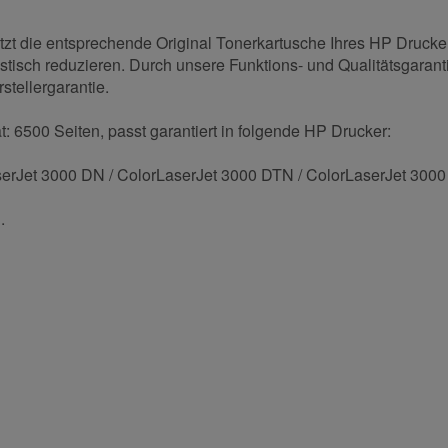
tzt die entsprechende Original Tonerkartusche Ihres HP Drucke
astisch reduzieren. Durch unsere Funktions- und Qualitätsgarant
stellergarantie.
: 6500 Seiten, passt garantiert in folgende HP Drucker:
serJet 3000 DN / ColorLaserJet 3000 DTN / ColorLaserJet 3000
.
und helfen Sie Anderen bei der Kaufentscheidung:
Nachname