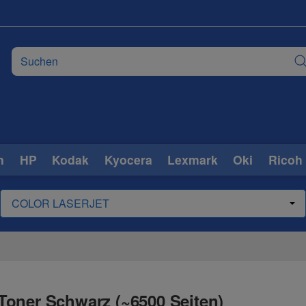
n
HP
Kodak
Kyocera
Lexmark
Oki
Ricoh
Toner Schwarz (~6500 Seiten)