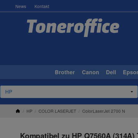
News
Kontakt
Brother
Canon
Dell
Epso
/
HP
/
COLOR LASERJET
/
ColorLaserJet 2700 N
Kompatibel zu HP Q7560A (314A) 