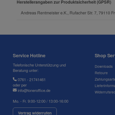
Herstellerangaben zur Produktsicherheit (GPSR)
Frage zum Artikel
Andreas Rentmeister e.K., Rufacher Str. 7, 79110 Fr
Ihre Frage
Service Hotline
Shop Ser
Telefonische Unterstützung und
Downloads
Beratung unter:
Retoure
Zahlungsart
0761 - 21741461
oder per
Lieferinform
info@toneroffice.de
Widerrufsre
Mo. - Fr. 9:00-12:00 / 13:00-16:00
(* = Pflichtfelder)
Datenschutzerklärung
Vertrag widerrufen