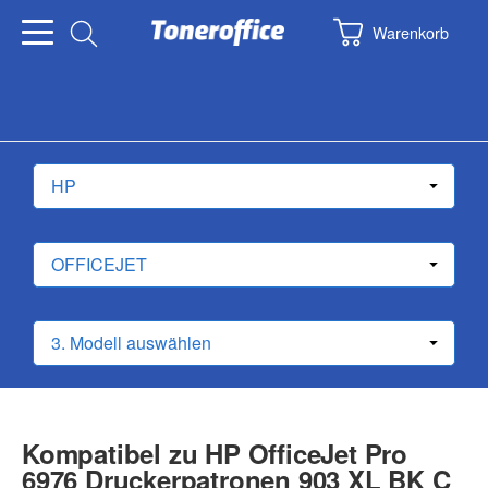
Warenkorb
Kompatibel zu HP OfficeJet Pro
6976 Druckerpatronen 903 XL BK C