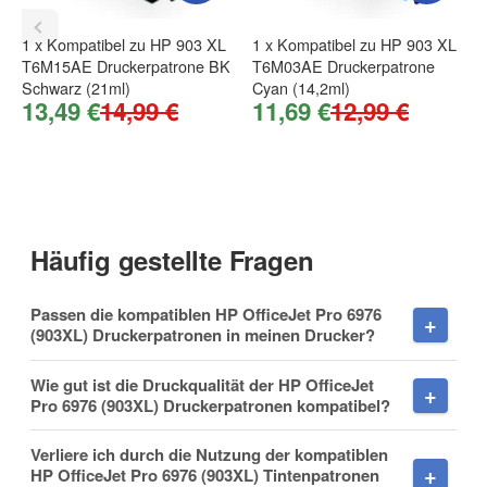
1
x
Kompatibel zu HP 903 XL
1
x
Kompatibel zu HP 903 XL
T6M15AE Druckerpatrone BK
T6M03AE Druckerpatrone
Firma
Schwarz (21ml)
Cyan (14,2ml)
13,49 €
14,99 €
11,69 €
12,99 €
E-Mail
Häufig gestellte Fragen
Passen die kompatiblen HP OfficeJet Pro 6976
Telefon
(903XL) Druckerpatronen in meinen Drucker?
Wie gut ist die Druckqualität der HP OfficeJet
Pro 6976 (903XL) Druckerpatronen kompatibel?
Mobiltelefon
Verliere ich durch die Nutzung der kompatiblen
HP OfficeJet Pro 6976 (903XL) Tintenpatronen