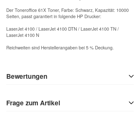
Der Toneroffice 61X Toner, Farbe: Schwarz, Kapazität: 10000
Seiten, passt garantiert in folgende HP Drucker:
LaserJet 4100 / LaserJet 4100 DTN / LaserJet 4100 TN /
LaserJet 4100 N
Reichweiten sind Herstellerangaben bei 5 % Deckung.
Bewertungen
Geben Sie die erste Bewertung für diesen Artikel ab und helfen
Sie Anderen bei der Kaufentscheidung:
Frage zum Artikel
Kontaktdaten
Anrede