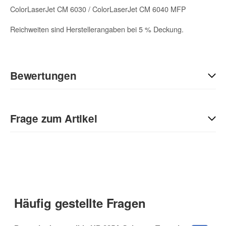
ColorLaserJet CM 6030 / ColorLaserJet CM 6040 MFP
Reichweiten sind Herstellerangaben bei 5 % Deckung.
Bewertungen
Geben Sie die erste Bewertung für diesen Artikel ab und helfen
Sie Anderen bei der Kaufentscheidung:
Frage zum Artikel
Kontaktdaten
Anrede
Häufig gestellte Fragen
Vorname