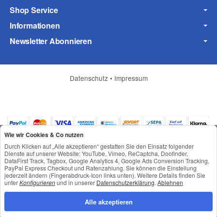
Shop Service
Informationen
Newsletter Abonnieren
Datenschutz
•
Impressum
(* = Pflichtfelder)
Wie wir Cookies & Co nutzen
Datenschutzerklärung
Durch Klicken auf „Alle akzeptieren“ gestatten Sie den Einsatz folgender
Dienste auf unserer Website: YouTube, Vimeo, ReCaptcha, Doofinder,
Frage abschicken
DataFirst Track, Tagbox, Google Analytics 4, Google Ads Conversion Tracking,
PayPal Express Checkout und Ratenzahlung. Sie können die Einstellung
jederzeit ändern (Fingerabdruck-Icon links unten). Weitere Details finden Sie
*
Alle Preise inkl. gesetzlicher USt., zzgl.
Versand
unter
Konfigurieren
und in unserer
Datenschutzerklärung
.
Ablehnen
© © Toneroffice.de
Powered by
JTL-Shop
Alle akzeptieren
Konzeption und Umsetzung durch
webimpact GmbH