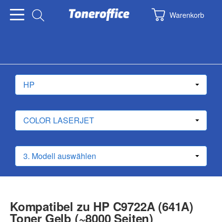
Warenkorb
Kompatibel zu HP C9722A (641A)
Toner Gelb (~8000 Seiten)