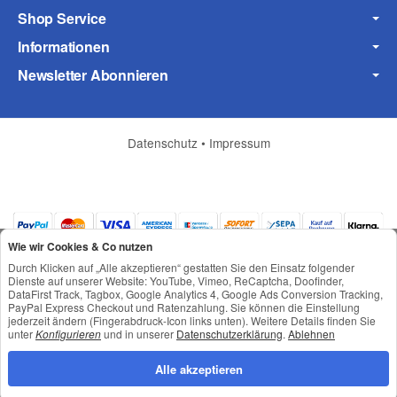
Shop Service
Informationen
Newsletter Abonnieren
Datenschutz
•
Impressum
(* = Pflichtfelder)
Wie wir Cookies & Co nutzen
Datenschutzerklärung
Durch Klicken auf „Alle akzeptieren“ gestatten Sie den Einsatz folgender
Dienste auf unserer Website: YouTube, Vimeo, ReCaptcha, Doofinder,
Frage abschicken
DataFirst Track, Tagbox, Google Analytics 4, Google Ads Conversion Tracking,
PayPal Express Checkout und Ratenzahlung. Sie können die Einstellung
jederzeit ändern (Fingerabdruck-Icon links unten). Weitere Details finden Sie
*
Alle Preise inkl. gesetzlicher USt., zzgl.
Versand
unter
Konfigurieren
und in unserer
Datenschutzerklärung
.
Ablehnen
© © Toneroffice.de
Powered by
JTL-Shop
Alle akzeptieren
Konzeption und Umsetzung durch
webimpact GmbH