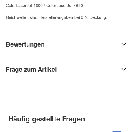
ColorLaserJet 4600 / ColorLaserJet 4650
Reichweiten sind Herstellerangaben bei 5 % Deckung.
Bewertungen
Geben Sie die erste Bewertung für diesen Artikel ab und helfen
Sie Anderen bei der Kaufentscheidung:
Frage zum Artikel
Kontaktdaten
Anrede
Häufig gestellte Fragen
Vorname