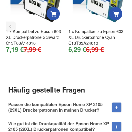
Nachname
1
x
Kompatibel zu Epson 603
1
x
Kompatibel zu Epson 603
XL Druckerpatrone Schwarz
XL Druckerpatrone Cyan
Firma
C13T03A14010
C13T03A24010
7,19 €
7,99 €
6,29 €
6,99 €
E-Mail
Häufig gestellte Fragen
Passen die kompatiblen Epson Home XP 2105
Telefon
(29XL) Druckerpatronen in meinen Drucker?
Wie gut ist die Druckqualität der Epson Home XP
2105 (29XL) Druckerpatronen kompatibel?