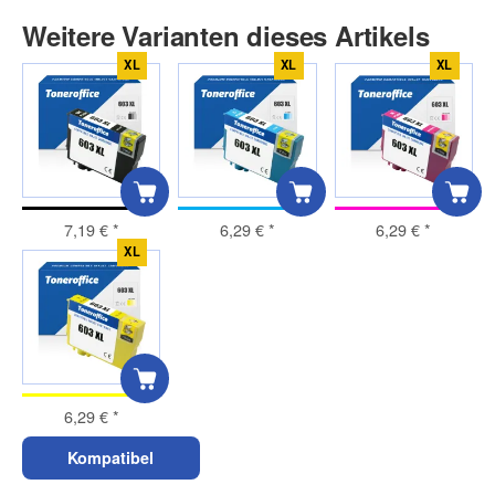
Weitere Varianten dieses Artikels
XL
XL
XL
7,19 €
*
6,29 €
*
6,29 €
*
XL
6,29 €
*
Kompatibel