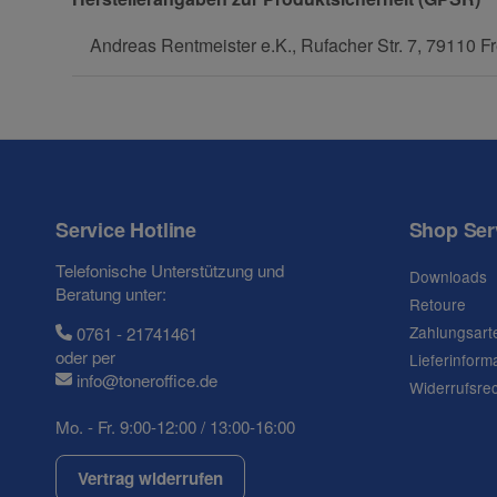
Frage zum Artikel
Andreas Rentmeister e.K., Rufacher Str. 7, 79110 Fr
Ihre Frage
Service Hotline
Shop Ser
Telefonische Unterstützung und
Downloads
Beratung unter:
Retoure
Zahlungsart
0761 - 21741461
oder per
Lieferinform
info@toneroffice.de
Widerrufsre
Mo. - Fr. 9:00-12:00 / 13:00-16:00
(* = Pflichtfelder)
Datenschutzerklärung
Vertrag widerrufen