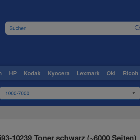
n
HP
Kodak
Kyocera
Lexmark
Oki
Ricoh
593-10239 Toner schwarz (~6000 Seiten)