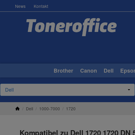
News
Kontakt
Brother
Canon
Dell
Epso
/
Dell
/
1000-7000
/
1720
Kompatibel zu Dell 1720 1720 DN 