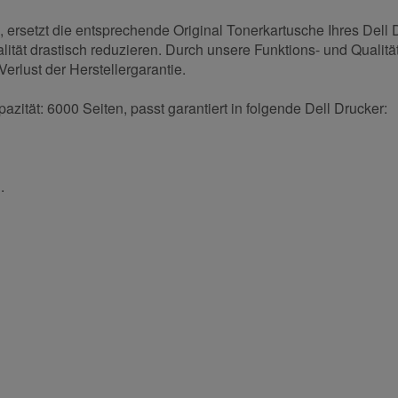
ersetzt die entsprechende Original Tonerkartusche Ihres Dell 
ität drastisch reduzieren. Durch unsere Funktions- und Qualität
erlust der Herstellergarantie.
zität: 6000 Seiten, passt garantiert in folgende Dell Drucker:
.
und helfen Sie Anderen bei der Kaufentscheidung:
Nachname