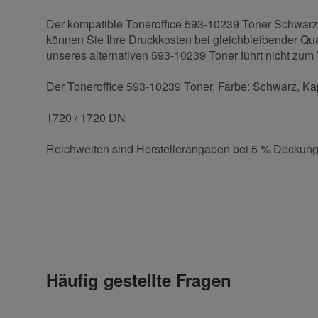
Der kompatible Toneroffice 593-10239 Toner Schwarz, 
können Sie Ihre Druckkosten bei gleichbleibender Qual
unseres alternativen 593-10239 Toner führt nicht zum V
Der Toneroffice 593-10239 Toner, Farbe: Schwarz, Kapa
1720 / 1720 DN
Reichweiten sind Herstellerangaben bei 5 % Deckung
Kontaktdaten
Geben Sie die erste Bewertung für diesen Artikel ab 
Anrede
Häufig gestellte Fragen
Vorname