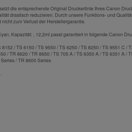
tzt die entsprechende Original Druckertinte Ihres Canon Druc
ität drastisch reduzieren. Durch unsere Funktions- und Qualität
nicht zum Verlust der Herstellergarantie.
an, Kapazität: , 12,2ml passt garantiert in folgende Canon Dru
 8152 / TS 6150 / TS 9550 / TS 6250 / TS 8250 / TS 9551 C / T
50 / TR 8620 / TR 8650 / TS 705 A / TS 6350 A / TS 6351 A / 
 Series / TR 8600 Series
.
und helfen Sie Anderen bei der Kaufentscheidung: