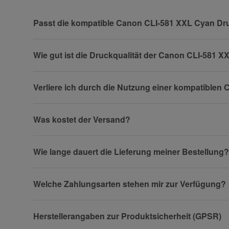
Vorname
Passt die kompatible Canon CLI-581 XXL Cyan Dr
Wie gut ist die Druckqualität der Canon CLI-581 
Firma
Verliere ich durch die Nutzung einer kompatible
Was kostet der Versand?
Telefon
Wie lange dauert die Lieferung meiner Bestellung?
Fax
Welche Zahlungsarten stehen mir zur Verfügung?
Herstellerangaben zur Produktsicherheit (GPSR)