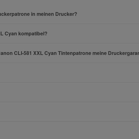
Nachname
uckerpatrone in meinen Drucker?
XXL Cyan kompatibel?
E-Mail
n Canon CLI-581 XXL Cyan Tintenpatrone meine Druckergara
Mobiltelefon