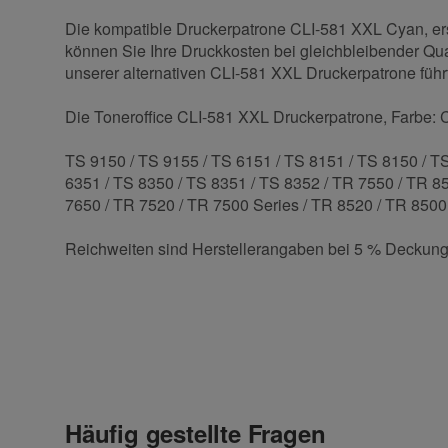
Die kompatible Druckerpatrone CLI-581 XXL Cyan, erse
können Sie Ihre Druckkosten bei gleichbleibender Qual
unserer alternativen CLI-581 XXL Druckerpatrone führt 
Die Toneroffice CLI-581 XXL Druckerpatrone, Farbe: Cy
TS 9150 / TS 9155 / TS 6151 / TS 8151 / TS 8150 / TS
6351 / TS 8350 / TS 8351 / TS 8352 / TR 7550 / TR 85
7650 / TR 7520 / TR 7500 Series / TR 8520 / TR 8500
Reichweiten sind Herstellerangaben bei 5 % Deckung
Kontaktdaten
Geben Sie die erste Bewertung für diesen Artikel ab 
Anrede
Häufig gestellte Fragen