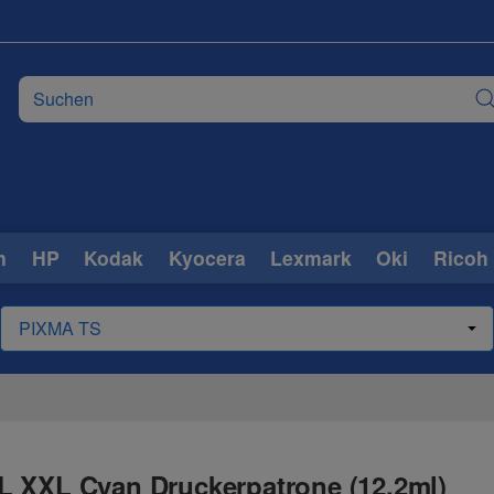
n
HP
Kodak
Kyocera
Lexmark
Oki
Ricoh
L XXL Cyan Druckerpatrone (12,2ml)