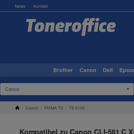
News
Kontakt
Brother
Canon
Dell
Epso
/
Canon
/
PIXMA TS
/
TS 9150
Kompatibel zu Canon CLI-581 C X