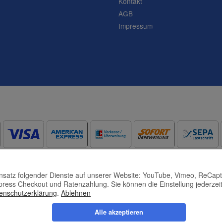
Kontakt
AGB
Impressum
Frage abschicken
Einsatz folgender Dienste auf unserer Website: YouTube, Vimeo, ReCap
press Checkout und Ratenzahlung. Sie können die Einstellung jederzeit
enschutzerklärung
.
Ablehnen
Alle akzeptieren
nkl. gesetzlicher USt., zzgl.
Versand
© © Toneroffice.de
Powere