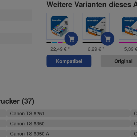
Weitere Varianten dieses A
22,49 €
*
6,29 €
*
5,39 
Kompatibel
Original
rucker (37)
Canon TS 6251
C
Canon TS 6350
C
Canon TS 6350 A
C