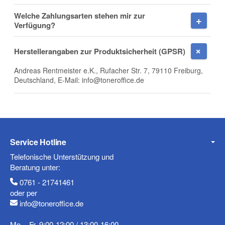
E-Mail
Welche Zahlungsarten stehen mir zur
Verfügung?
Herstellerangaben zur Produktsicherheit (GPSR)
Telefon
Andreas Rentmeister e.K., Rufacher Str. 7, 79110 Freiburg,
Deutschland, E-Mail: info@toneroffice.de
Mobiltelefon
Service Hotline
Telefonische Unterstützung und
Beratung unter:
Fax
0761 - 21741461
oder per
info@toneroffice.de
Mo. - Fr. 9:00-12:00 / 13:00-16:00