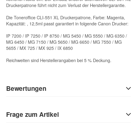
Druckerpatrone führt nicht zum Verlust der Herstellergarantie.
Die Toneroffice CLI-551 XL Druckerpatrone, Farbe: Magenta,
Kapazität: , 12,5ml passt garantiert in folgende Canon Drucker:
IP 7200 / IP 7250 / IP 8750 / MG 5450 / MG 5550 / MG 6350 /
MG 6450 / MG 7150 / MG 5650 / MG 6650 / MG 7550 / MG
5655 / MX 725 / MX 925 / IX 6850
Reichweiten sind Herstellerangaben bei 5 % Deckung.
Bewertungen
Geben Sie die erste Bewertung für diesen Artikel ab und helfen
Sie Anderen bei der Kaufentscheidung:
Frage zum Artikel
Kontaktdaten