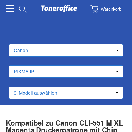
Warenkorb
Kompatibel zu Canon CLI-551 M XL
Magenta Druckerpatrone mit Chip