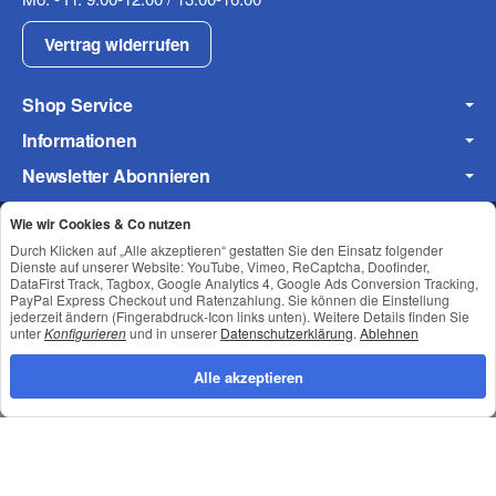
Vertrag widerrufen
Frage zum Artikel
Ihre Frage
Shop Service
Informationen
Newsletter Abonnieren
Wie wir Cookies & Co nutzen
Durch Klicken auf „Alle akzeptieren“ gestatten Sie den Einsatz folgender
Datenschutz
•
Impressum
Dienste auf unserer Website: YouTube, Vimeo, ReCaptcha, Doofinder,
DataFirst Track, Tagbox, Google Analytics 4, Google Ads Conversion Tracking,
PayPal Express Checkout und Ratenzahlung. Sie können die Einstellung
jederzeit ändern (Fingerabdruck-Icon links unten). Weitere Details finden Sie
unter
Konfigurieren
und in unserer
Datenschutzerklärung
.
Ablehnen
Alle akzeptieren
(* = Pflichtfelder)
Datenschutzerklärung