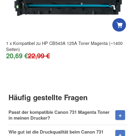
E-Mail
1
x
Kompatibel zu HP CB543A 125A Toner Magenta (~1400
Seiten)
20,69 €
22,99 €
Telefon
Mobiltelefon
Häufig gestellte Fragen
Passt der kompatible Canon 731 Magenta Toner
in meinen Drucker?
Fax
Wie gut ist die Druckqualität beim Canon 731