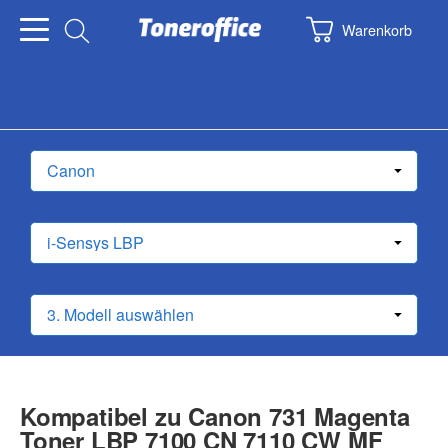
Warenkorb
Kompatibel zu Canon 731 Magenta
Toner LBP 7100 CN 7110 CW MF