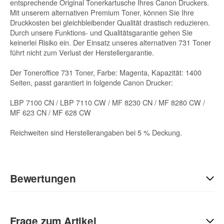
entsprechende Original Tonerkartusche Ihres Canon Druckers.
Mit unserem alternativen Premium Toner, können Sie Ihre
Druckkosten bei gleichbleibender Qualität drastisch reduzieren.
Durch unsere Funktions- und Qualitätsgarantie gehen Sie
keinerlei Risiko ein. Der Einsatz unseres alternativen 731 Toner
führt nicht zum Verlust der Herstellergarantie.
Der Toneroffice 731 Toner, Farbe: Magenta, Kapazität: 1400
Seiten, passt garantiert in folgende Canon Drucker:
LBP 7100 CN / LBP 7110 CW / MF 8230 CN / MF 8280 CW /
MF 623 CN / MF 628 CW
Reichweiten sind Herstellerangaben bei 5 % Deckung.
Bewertungen
Geben Sie die erste Bewertung für diesen Artikel ab und helfen
Sie Anderen bei der Kaufentscheidung:
Frage zum Artikel