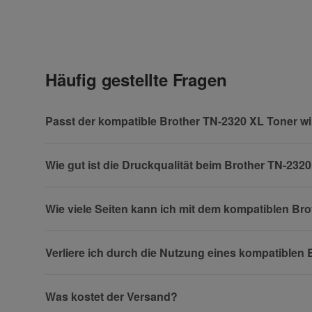
Geben Sie die erste Bewertung für diesen Artikel ab 
Anrede
Häufig gestellte Fragen
Vorname
Passt der kompatible Brother TN-2320 XL Toner wi
Wie gut ist die Druckqualität beim Brother TN-23
Firma
Wie viele Seiten kann ich mit dem kompatiblen B
Verliere ich durch die Nutzung eines kompatible
Telefon
Was kostet der Versand?