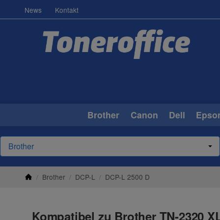
News
Kontakt
Brother
Canon
Dell
Epso
/
Brother
/
DCP-L
/
DCP-L 2500 D
Kompatibel zu Brother TN-2320 XL