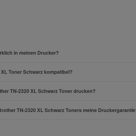
und helfen Sie Anderen bei der Kaufentscheidung:
Nachname
rklich in meinen Drucker?
20 XL Toner Schwarz kompatibel?
E-Mail
rother TN-2320 XL Schwarz Toner drucken?
n Brother TN-2320 XL Schwarz Toners meine Druckergaranti
Mobiltelefon