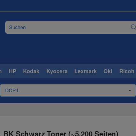
n
HP
Kodak
Kyocera
Lexmark
Oki
Ricoh
 BK Schwarz Toner (~5.200 Seiten)