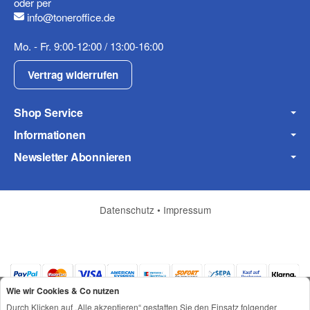
oder per
info@toneroffice.de
Mo. - Fr. 9:00-12:00 / 13:00-16:00
Vertrag widerrufen
Frage zum Artikel
Ihre Frage
Shop Service
Informationen
Newsletter Abonnieren
Datenschutz
•
Impressum
Wie wir Cookies & Co nutzen
Durch Klicken auf „Alle akzeptieren“ gestatten Sie den Einsatz folgender