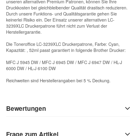
unseren alternativen Premium Patronen, können Sie Ihre
Druckkosten bei gleichbleibender Qualität drastisch reduzieren.
Durch unsere Funktions- und Qualitätsgarantie gehen Sie
keinerlei Risiko ein. Der Einsatz unserer alternativen LC-
3239XLC Druckerpatrone führt nicht zum Verlust der
Herstellergarantie.
Die Toneroffice LC-3239XLC Druckerpatrone, Farbe: Cyan,
Kapazität: , 52ml passt garantiert in folgende Brother Drucker:
MFC J 5945 DW / MFC J 6945 DW / MFC J 6947 DW / HL-J
6000 DW / HL-J 6100 DW
Reichweiten sind Herstellerangaben bei 5 % Deckung.
Bewertungen
Geben Sie die erste Bewertung für diesen Artikel ab und helfen
Sie Anderen bei der Kaufentscheidung:
Frage zum Artikel