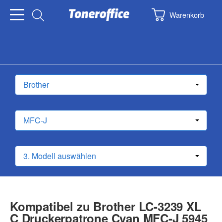
Warenkorb
Kompatibel zu Brother LC-3239 XL
C Druckerpatrone Cyan MFC-J 5945