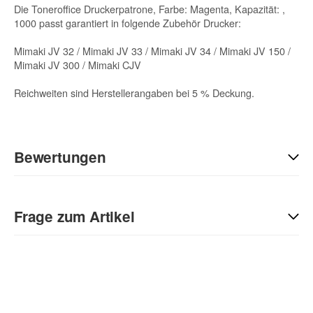
Die Toneroffice Druckerpatrone, Farbe: Magenta, Kapazität: ,
1000 passt garantiert in folgende Zubehör Drucker:
Mimaki JV 32 / Mimaki JV 33 / Mimaki JV 34 / Mimaki JV 150 /
Mimaki JV 300 / Mimaki CJV
Reichweiten sind Herstellerangaben bei 5 % Deckung.
Bewertungen
Geben Sie die erste Bewertung für diesen Artikel ab und helfen
Sie Anderen bei der Kaufentscheidung:
Frage zum Artikel
Kontaktdaten
Anrede