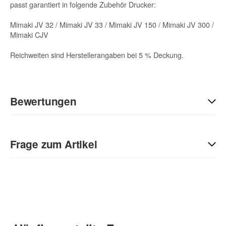
passt garantiert in folgende Zubehör Drucker:
Mimaki JV 32 / Mimaki JV 33 / Mimaki JV 150 / Mimaki JV 300 /
Mimaki CJV
Reichweiten sind Herstellerangaben bei 5 % Deckung.
Bewertungen
Geben Sie die erste Bewertung für diesen Artikel ab und helfen
Sie Anderen bei der Kaufentscheidung:
Frage zum Artikel
Kontaktdaten
Anrede