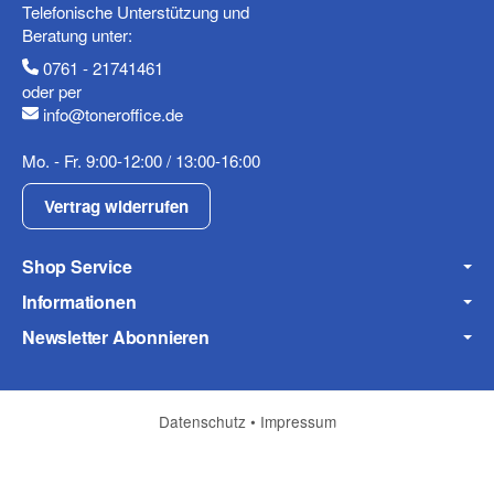
Telefonische Unterstützung und
Telefon
Beratung unter:
0761 - 21741461
oder per
info@toneroffice.de
Mobiltelefon
Mo. - Fr. 9:00-12:00 / 13:00-16:00
Vertrag widerrufen
Shop Service
Fax
Informationen
Newsletter Abonnieren
Datenschutz
•
Impressum
Frage zum Artikel
Ihre Frage