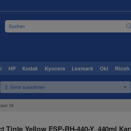
n
HP
Kodak
Kyocera
Lexmark
Oki
Ricoh
pper 38
t Tinte Yellow ESP-RH-440-Y, 440ml Ka