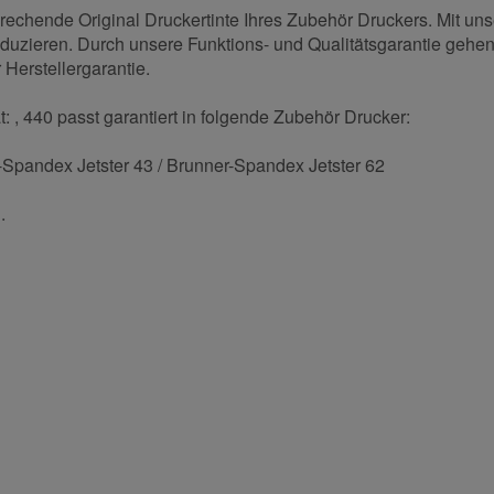
prechende Original Druckertinte Ihres Zubehör Druckers. Mit un
eduzieren. Durch unsere Funktions- und Qualitätsgarantie gehen 
 Herstellergarantie.
: , 440 passt garantiert in folgende Zubehör Drucker:
Spandex Jetster 43 / Brunner-Spandex Jetster 62
.
und helfen Sie Anderen bei der Kaufentscheidung:
Nachname