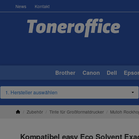
News
Kontakt
Brother
Canon
Dell
Epso
/
Zubehör
/
Tinte für Großformatdrucker
/
Mutoh Rockho
Kompatibel easy Eco Solvent Exac