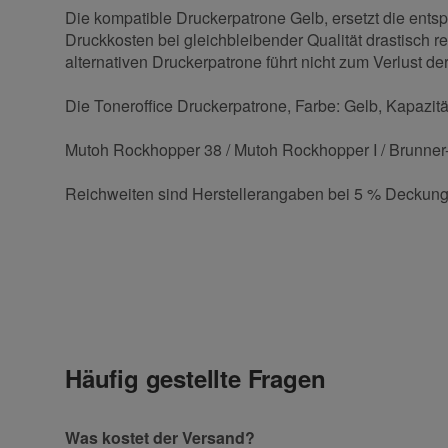
Die kompatible Druckerpatrone Gelb, ersetzt die ents
Druckkosten bei gleichbleibender Qualität drastisch r
alternativen Druckerpatrone führt nicht zum Verlust der
Die Toneroffice Druckerpatrone, Farbe: Gelb, Kapazität
Mutoh Rockhopper 38 / Mutoh Rockhopper I / Brunner-
Reichweiten sind Herstellerangaben bei 5 % Deckung
Kontaktdaten
Geben Sie die erste Bewertung für diesen Artikel ab 
Anrede
Häufig gestellte Fragen
Vorname
Was kostet der Versand?