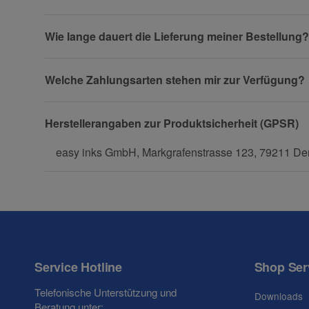
Wie lange dauert die Lieferung meiner Bestellung?
Firma
Welche Zahlungsarten stehen mir zur Verfügung?
Herstellerangaben zur Produktsicherheit (GPSR)
Telefon
easy inks GmbH, Markgrafenstrasse 123, 79211 Den
Fax
Service Hotline
Shop Ser
Telefonische Unterstützung und
Downloads
Beratung unter: