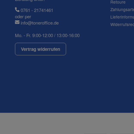
Retoure
Frage zum Artikel
Zahlungsart
0761 - 21741461
Ihre Frage
oder per
Lieferinform
info@toneroffice.de
Widerrufsre
Mo. - Fr. 9:00-12:00 / 13:00-16:00
Vertrag widerrufen
(* = Pflichtfelder)
Datenschutzerklärung