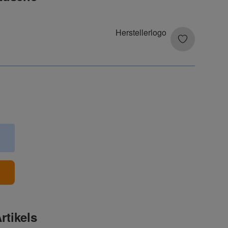
b
rtikels