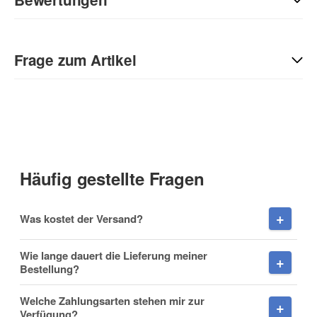
Geben Sie die erste Bewertung für diesen Artikel ab und helfen
Sie Anderen bei der Kaufentscheidung:
Frage zum Artikel
Kontaktdaten
Anrede
Häufig gestellte Fragen
Vorname
Was kostet der Versand?
Wie lange dauert die Lieferung meiner
Bestellung?
Nachname
Welche Zahlungsarten stehen mir zur
Verfügung?