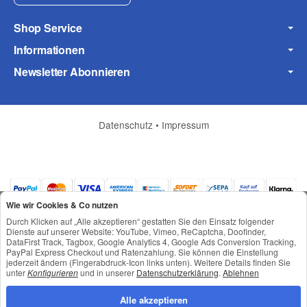
Shop Service
Fax
Informationen
Newsletter Abonnieren
Datenschutz
•
Impressum
Frage zum Artikel
Ihre Frage
Wie wir Cookies & Co nutzen
Durch Klicken auf „Alle akzeptieren“ gestatten Sie den Einsatz folgender
Dienste auf unserer Website: YouTube, Vimeo, ReCaptcha, Doofinder,
DataFirst Track, Tagbox, Google Analytics 4, Google Ads Conversion Tracking,
PayPal Express Checkout und Ratenzahlung. Sie können die Einstellung
jederzeit ändern (Fingerabdruck-Icon links unten). Weitere Details finden Sie
*
Alle Preise inkl. gesetzlicher USt., zzgl.
Versand
unter
Konfigurieren
und in unserer
Datenschutzerklärung
.
Ablehnen
© © Toneroffice.de
Powered by
JTL-Shop
Alle akzeptieren
Konzeption und Umsetzung durch
webimpact GmbH