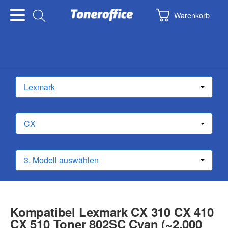
Warenkorb
Kompatibel Lexmark CX 310 CX 410
CX 510 Toner 802SC Cyan (~2.000