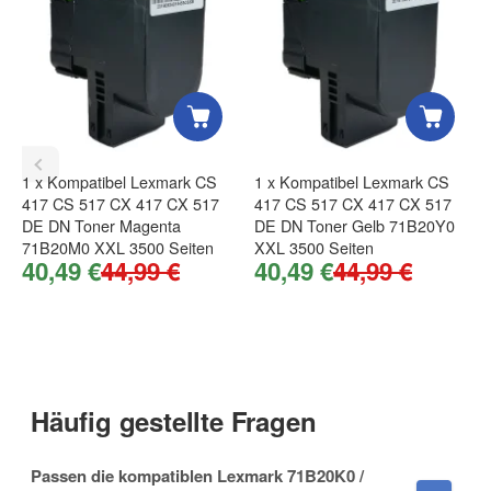
Wie funktionieren Bewertungen?
Nachname
Gute Ware, scneller Versand, TOP!
, 26.07.2023
Marco Orth
.
1
x
Kompatibel Lexmark CS
1
x
Kompatibel Lexmark CS
417 CS 517 CX 417 CX 517
417 CS 517 CX 417 CX 517
Firma
DE DN Toner Magenta
DE DN Toner Gelb 71B20Y0
71B20M0 XXL 3500 Seiten
XXL 3500 Seiten
Nicht vom Original zu unterscheiden!
40,49 €
44,99 €
40,49 €
44,99 €
Sehr schnelle Lieferung und der Toner ließ sich, wie mit
den originalen Tonern gewohnt, ganz leicht einsetzen. Die
Qualität lässt nichts zu wünschen übrig. Gerne wieder!
E-Mail
, 26.07.2023
Sebastian Sommer
.
Häufig gestellte Fragen
Telefon
Passen die kompatiblen Lexmark 71B20K0 /