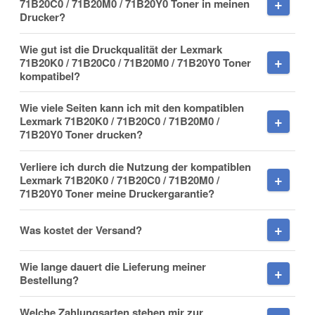
71B20C0 / 71B20M0 / 71B20Y0 Toner in meinen
Drucker?
Wie gut ist die Druckqualität der Lexmark
Mobiltelefon
71B20K0 / 71B20C0 / 71B20M0 / 71B20Y0 Toner
kompatibel?
Wie viele Seiten kann ich mit den kompatiblen
Lexmark 71B20K0 / 71B20C0 / 71B20M0 /
71B20Y0 Toner drucken?
Fax
Verliere ich durch die Nutzung der kompatiblen
Lexmark 71B20K0 / 71B20C0 / 71B20M0 /
71B20Y0 Toner meine Druckergarantie?
Was kostet der Versand?
Frage zum Artikel
Wie lange dauert die Lieferung meiner
Ihre Frage
Bestellung?
Welche Zahlungsarten stehen mir zur