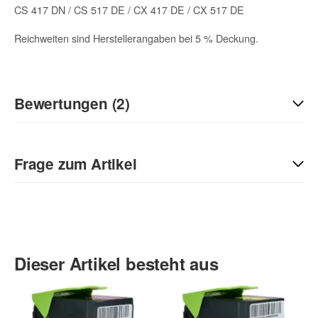
CS 417 DN / CS 517 DE / CX 417 DE / CX 517 DE
Reichweiten sind Herstellerangaben bei 5 % Deckung.
Bewertungen (2)
5
/5
Frage zum Artikel
(2)
5 Sterne
4 Sterne
Kontaktdaten
3 Sterne
2 Sterne
Anrede
1 Stern
Dieser Artikel besteht aus
Teilen Sie anderen Kunden Ihre Erfahrungen mit!
Vorname