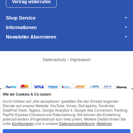
Vertrag widerrufen
Shop Service
Informationen
Newsletter Abonnieren
Datenschutz
•
Impressum
Wie wir Cookies & Co nutzen
Durch Klicken auf „Alle akzeptieren“ gestatten Sie den Einsatz folgender
Dienste auf unserer Website: YouTube, Vimeo, ReCaptcha, Doofinder,
DataFirst Track, Tagbox, Google Analytics 4, Google Ads Conversion Tracking,
PayPal Express Checkout und Ratenzahlung. Sie können die Einstellung
jederzeit ändern (Fingerabdruck-Icon links unten). Weitere Details finden Sie
*
Alle Preise inkl. gesetzlicher USt., zzgl.
Versand
unter
Konfigurieren
und in unserer
Datenschutzerklärung
.
Ablehnen
© © Toneroffice.de