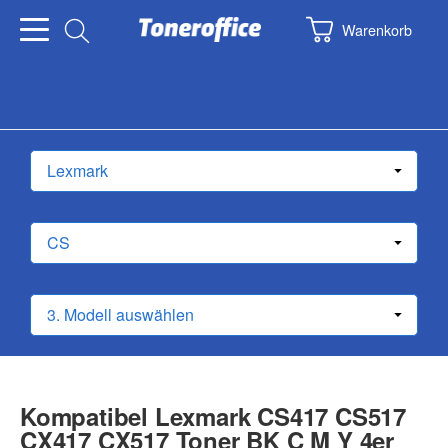
Warenkorb
Kompatibel Lexmark CS417 CS517
CX417 CX517 Toner BK C M Y 4er