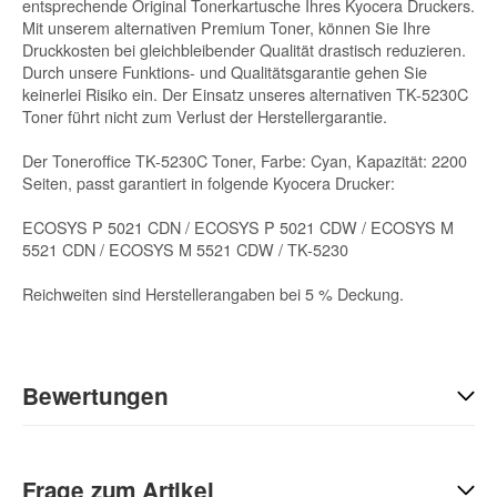
entsprechende Original Tonerkartusche Ihres Kyocera Druckers.
Mit unserem alternativen Premium Toner, können Sie Ihre
Druckkosten bei gleichbleibender Qualität drastisch reduzieren.
Durch unsere Funktions- und Qualitätsgarantie gehen Sie
keinerlei Risiko ein. Der Einsatz unseres alternativen TK-5230C
Toner führt nicht zum Verlust der Herstellergarantie.
Der Toneroffice TK-5230C Toner, Farbe: Cyan, Kapazität: 2200
Seiten, passt garantiert in folgende Kyocera Drucker:
ECOSYS P 5021 CDN / ECOSYS P 5021 CDW / ECOSYS M
5521 CDN / ECOSYS M 5521 CDW / TK-5230
Reichweiten sind Herstellerangaben bei 5 % Deckung.
Bewertungen
Geben Sie die erste Bewertung für diesen Artikel ab und helfen
Sie Anderen bei der Kaufentscheidung:
Frage zum Artikel