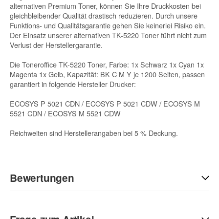
alternativen Premium Toner, können Sie Ihre Druckkosten bei
gleichbleibender Qualität drastisch reduzieren. Durch unsere
Funktions- und Qualitätsgarantie gehen Sie keinerlei Risiko ein.
Der Einsatz unserer alternativen TK-5220 Toner führt nicht zum
Verlust der Herstellergarantie.
Die Toneroffice TK-5220 Toner, Farbe: 1x Schwarz 1x Cyan 1x
Magenta 1x Gelb, Kapazität: BK C M Y je 1200 Seiten, passen
garantiert in folgende Hersteller Drucker:
ECOSYS P 5021 CDN / ECOSYS P 5021 CDW / ECOSYS M
5521 CDN / ECOSYS M 5521 CDW
Reichweiten sind Herstellerangaben bei 5 % Deckung.
Bewertungen
Geben Sie die erste Bewertung für diesen Artikel ab und helfen
Sie Anderen bei der Kaufentscheidung: