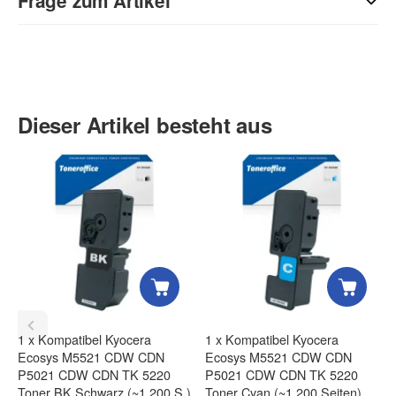
Frage zum Artikel
Kontaktdaten
Anrede
Dieser Artikel besteht aus
Vorname
Nachname
1
x
Kompatibel Kyocera
1
x
Kompatibel Kyocera
Ecosys M5521 CDW CDN
Ecosys M5521 CDW CDN
Firma
P5021 CDW CDN TK 5220
P5021 CDW CDN TK 5220
Toner BK Schwarz (~1.200 S.)
Toner Cyan (~1.200 Seiten)