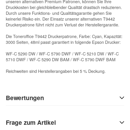
unseren alternativen Premium Patronen, können Sie Ihre
Druckkosten bei gleichbleibender Qualität drastisch reduzieren.
Durch unsere Funktions- und Qualitätsgarantie gehen Sie
keinerlei Risiko ein. Der Einsatz unserer alternativen T9442
Druckerpatrone führt nicht zum Verlust der Herstellergarantie.
Die Toneroffice T9442 Druckerpatrone, Farbe: Cyan, Kapazität:
3000 Seiten, 48ml passt garantiert in folgende Epson Drucker:
WF-C 5290 DW / WF-C 5790 DWF / WF-C 5210 DW / WF-C
5710 DWF / WF-C 5290 DW BAM / WF-C 5790 DWF BAM
Reichweiten sind Herstellerangaben bei 5 % Deckung.
Bewertungen
Geben Sie die erste Bewertung für diesen Artikel ab und helfen
Sie Anderen bei der Kaufentscheidung:
Frage zum Artikel