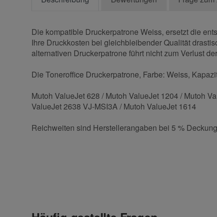
Die kompatible Druckerpatrone Weiss, ersetzt die ent
Ihre Druckkosten bei gleichbleibender Qualität drasti
alternativen Druckerpatrone führt nicht zum Verlust der
Die Toneroffice Druckerpatrone, Farbe: Weiss, Kapazitä
Mutoh ValueJet 628 / Mutoh ValueJet 1204 / Mutoh Va
ValueJet 2638 VJ-MSI3A / Mutoh ValueJet 1614
Reichweiten sind Herstellerangaben bei 5 % Deckung
Kontaktdaten
Geben Sie die erste Bewertung für diesen Artikel ab 
Anrede
Häufig gestellte Fragen