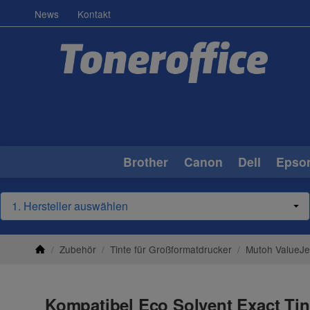
News
Kontakt
Brother
Canon
Dell
Epso
/
Zubehör
/
Tinte für Großformatdrucker
/
Mutoh ValueJe
Kompatibel Eco Solvent Exact Tin