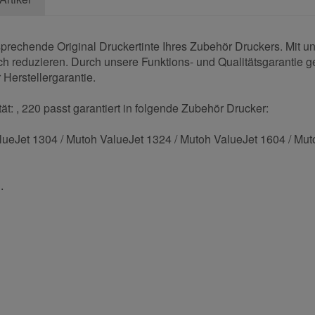
sprechende Original Druckertinte Ihres Zubehör Druckers. Mit 
sch reduzieren. Durch unsere Funktions- und Qualitätsgarantie g
 Herstellergarantie.
t: , 220 passt garantiert in folgende Zubehör Drucker:
lueJet 1304 / Mutoh ValueJet 1324 / Mutoh ValueJet 1604 / Mut
.
und helfen Sie Anderen bei der Kaufentscheidung: