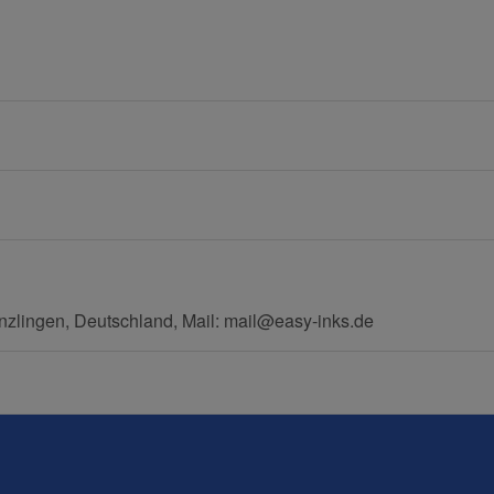
Nachname
E-Mail
Mobiltelefon
zlingen, Deutschland, Mail: mail@easy-inks.de