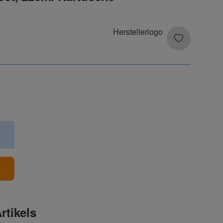
b
rtikels