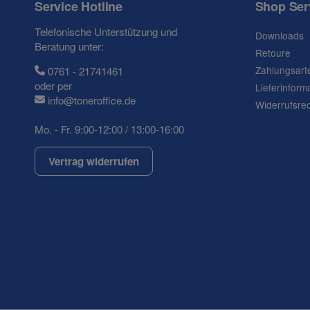
Service Hotline
Shop Ser
Telefonische Unterstützung und
Downloads
Beratung unter:
Retoure
Frage zum Artikel
Zahlungsart
0761 - 21741461
Ihre Frage
oder per
Lieferinform
info@toneroffice.de
Widerrufsre
Mo. - Fr. 9:00-12:00 / 13:00-16:00
Vertrag widerrufen
(* = Pflichtfelder)