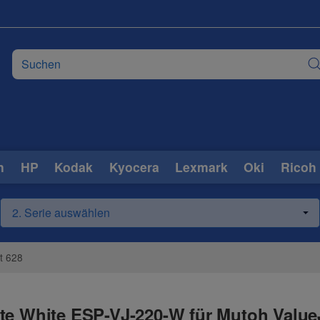
n
HP
Kodak
Kyocera
Lexmark
Oki
Ricoh
t 628
te White ESP-VJ-220-W für Mutoh Value