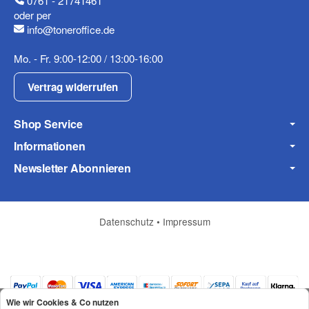
0761 - 21741461
oder per
info@toneroffice.de
Mobiltelefon
Mo. - Fr. 9:00-12:00 / 13:00-16:00
Vertrag widerrufen
Shop Service
Fax
Informationen
Newsletter Abonnieren
Datenschutz
•
Impressum
Frage zum Artikel
Ihre Frage
Wie wir Cookies & Co nutzen