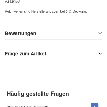
VJ-MSI3A
Reichweiten sind Herstellerangaben bei 5 % Deckung.
Bewertungen
Geben Sie die erste Bewertung für diesen Artikel ab und helfen
Sie Anderen bei der Kaufentscheidung:
Frage zum Artikel
Kontaktdaten
Anrede
Häufig gestellte Fragen
Vorname
Was kostet der Versand?