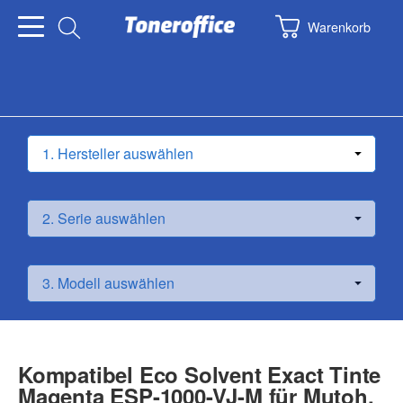
Warenkorb
Kompatibel Eco Solvent Exact Tinte
Magenta ESP-1000-VJ-M für Mutoh,