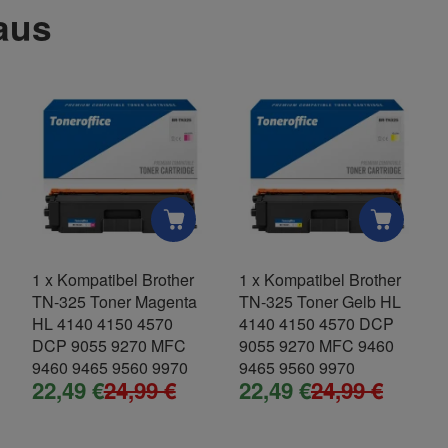
 aus
Nachname
E-Mail
1
x
Kompatibel Brother
1
x
Kompatibel Brother
TN-325 Toner Magenta
TN-325 Toner Gelb HL
Mobiltelefon
HL 4140 4150 4570
4140 4150 4570 DCP
DCP 9055 9270 MFC
9055 9270 MFC 9460
9460 9465 9560 9970
9465 9560 9970
22,49 €
24,99 €
22,49 €
24,99 €