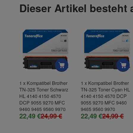
Dieser Artikel besteht
Vorname
Firma
1
x
Kompatibel Brother
1
x
Kompatibel Brother
TN-325 Toner Schwarz
TN-325 Toner Cyan HL
Telefon
HL 4140 4150 4570
4140 4150 4570 DCP
DCP 9055 9270 MFC
9055 9270 MFC 9460
9460 9465 9560 9970
9465 9560 9970
22,49 €
24,99 €
22,49 €
24,99 €
Fax