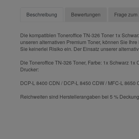
Beschreibung
Bewertungen
Frage zum 
Die kompatiblen Toneroffice TN-326 Toner 1x Schwarz
unseren alternativen Premium Toner, können Sie Ihre 
Sie keinerlei Risiko ein. Der Einsatz unserer alternati
Die Toneroffice TN-326 Toner, Farbe: 1x Schwarz 1x C
Drucker:
DCP-L 8400 CDN / DCP-L 8450 CDW / MFC-L 8650 
Reichweiten sind Herstellerangaben bei 5 % Deckung
Kontaktdaten
Geben Sie die erste Bewertung für diesen Artikel ab 
Anrede