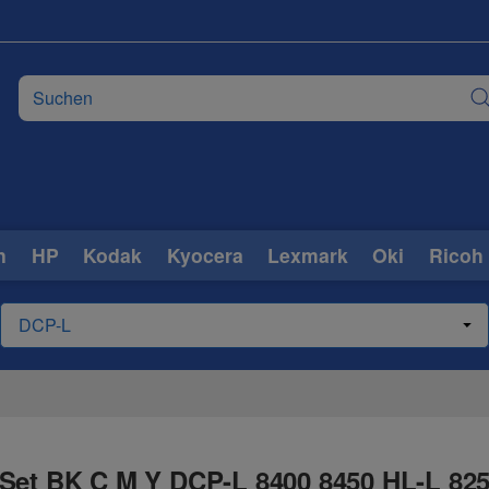
n
HP
Kodak
Kyocera
Lexmark
Oki
Ricoh
 Set BK C M Y DCP-L 8400 8450 HL-L 82