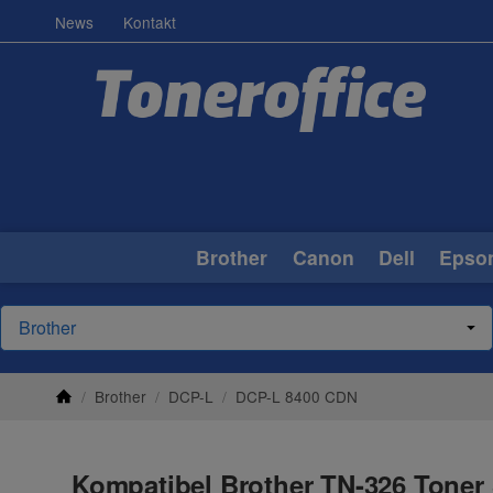
News
Kontakt
Brother
Canon
Dell
Epso
/
Brother
/
DCP-L
/
DCP-L 8400 CDN
Kompatibel Brother TN-326 Toner