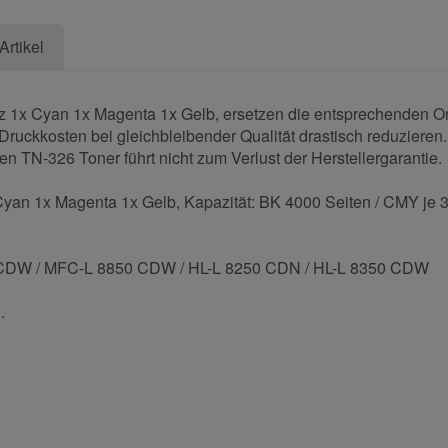
Artikel
 1x Cyan 1x Magenta 1x Gelb, ersetzen die entsprechenden Orig
Druckkosten bei gleichbleibender Qualität drastisch reduzieren
ven TN-326 Toner führt nicht zum Verlust der Herstellergarantie.
yan 1x Magenta 1x Gelb, Kapazität: BK 4000 Seiten / CMY je 35
CDW / MFC-L 8850 CDW / HL-L 8250 CDN / HL-L 8350 CDW
.
und helfen Sie Anderen bei der Kaufentscheidung: