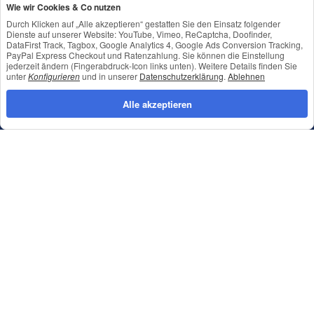
Wie wir Cookies & Co nutzen
Mo. - Fr. 9:00-12:00 / 13:00-16:00
Durch Klicken auf „Alle akzeptieren“ gestatten Sie den Einsatz folgender
Dienste auf unserer Website: YouTube, Vimeo, ReCaptcha, Doofinder,
DataFirst Track, Tagbox, Google Analytics 4, Google Ads Conversion Tracking,
Vertrag widerrufen
PayPal Express Checkout und Ratenzahlung. Sie können die Einstellung
jederzeit ändern (Fingerabdruck-Icon links unten). Weitere Details finden Sie
unter
Konfigurieren
und in unserer
Datenschutzerklärung
.
Ablehnen
Shop Service
Alle akzeptieren
Informationen
Newsletter Abonnieren
Datenschutz
•
Impressum