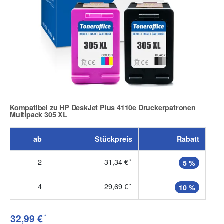
Kompatibel zu HP DeskJet Plus 4110e Druckerpatronen
Multipack 305 XL
Zur Artikelbewertung
ab
Stückpreis
Rabatt
2
31,34 €
*
5 %
4
29,69 €
*
10 %
*
32,99 €