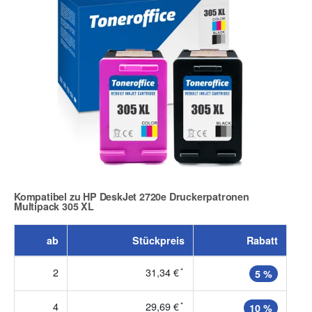
Kompatibel zu HP DeskJet 2720e Druckerpatronen
Multipack 305 XL
Zur Artikelbewertung
ab
Stückpreis
Rabatt
2
31,34 €
*
5 %
4
29,69 €
*
10 %