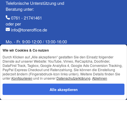
Telefonische Unterstützung und
Beratung unter:
0761 - 21741461
oder per
info@toneroffice.de
(* = Pflichtfelder)
Datenschutzerklärung
Mo. - Fr. 9:00-12:00 / 13:00-16:00
Wie wir Cookies & Co nutzen
Frage abschicken
Vertrag widerrufen
Durch Klicken auf „Alle akzeptieren“ gestatten Sie den Einsatz folgender
Dienste auf unserer Website: YouTube, Vimeo, ReCaptcha, Doofinder,
DataFirst Track, Tagbox, Google Analytics 4, Google Ads Conversion Tracking,
Shop Service
PayPal Express Checkout und Ratenzahlung. Sie können die Einstellung
jederzeit ändern (Fingerabdruck-Icon links unten). Weitere Details finden Sie
Informationen
unter
Konfigurieren
und in unserer
Datenschutzerklärung
.
Ablehnen
Newsletter Abonnieren
Alle akzeptieren
Datenschutz
•
Impressum