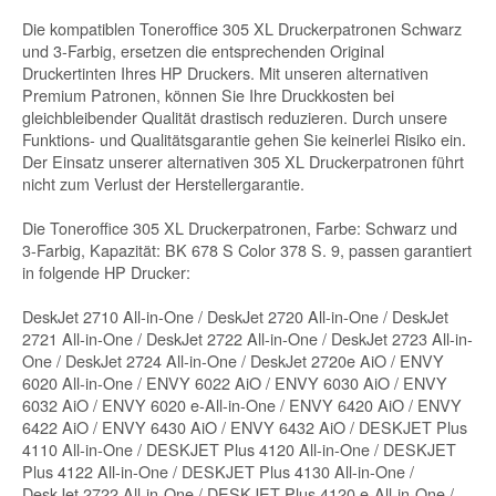
Die kompatiblen Toneroffice 305 XL Druckerpatronen Schwarz
und 3-Farbig, ersetzen die entsprechenden Original
Druckertinten Ihres HP Druckers. Mit unseren alternativen
Premium Patronen, können Sie Ihre Druckkosten bei
gleichbleibender Qualität drastisch reduzieren. Durch unsere
Funktions- und Qualitätsgarantie gehen Sie keinerlei Risiko ein.
Der Einsatz unserer alternativen 305 XL Druckerpatronen führt
nicht zum Verlust der Herstellergarantie.
Die Toneroffice 305 XL Druckerpatronen, Farbe: Schwarz und
3-Farbig, Kapazität: BK 678 S Color 378 S. 9, passen garantiert
in folgende HP Drucker:
DeskJet 2710 All-in-One / DeskJet 2720 All-in-One / DeskJet
2721 All-in-One / DeskJet 2722 All-in-One / DeskJet 2723 All-in-
One / DeskJet 2724 All-in-One / DeskJet 2720e AiO / ENVY
6020 All-in-One / ENVY 6022 AiO / ENVY 6030 AiO / ENVY
6032 AiO / ENVY 6020 e-All-in-One / ENVY 6420 AiO / ENVY
6422 AiO / ENVY 6430 AiO / ENVY 6432 AiO / DESKJET Plus
4110 All-in-One / DESKJET Plus 4120 All-in-One / DESKJET
Plus 4122 All-in-One / DESKJET Plus 4130 All-in-One /
DeskJet 2722 All-in-One / DESKJET Plus 4120 e-All-in-One /