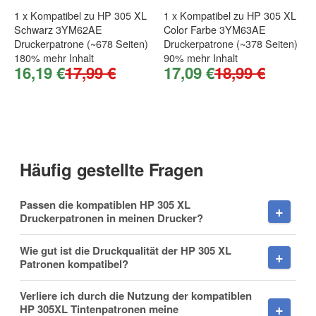
Patronen passen perfekt und funktionieren einwandfrei.
1
x
Kompatibel zu HP 305 XL
1
x
Kompatibel zu HP 305 XL
, 03.11.2021
Schwarz 3YM62AE
Color Farbe 3YM63AE
Holzapfel
.
Firma
Druckerpatrone (~678 Seiten)
Druckerpatrone (~378 Seiten)
180% mehr Inhalt
90% mehr Inhalt
16,19 €
17,99 €
17,09 €
18,99 €
Tolles Produkt
Der Kauf hat super geklappt. Bestelle gerne wieder.
E-Mail
, 10.11.2021
I. Hermann
.
Häufig gestellte Fragen
Gute Alternative
Die Patronen passen super in den Drucker. Gute
Telefon
Passen die kompatiblen HP 305 XL
Alternative zum Original.
Druckerpatronen in meinen Drucker?
, 17.11.2021
Martin Kirchner
.
Wie gut ist die Druckqualität der HP 305 XL
Patronen kompatibel?
Mobiltelefon
Sehr gute Ware
Ich habe diese Patronen das erste Mal bestellt und bin sehr
Verliere ich durch die Nutzung der kompatiblen
HP 305XL Tintenpatronen meine
zufrieden mit dem Druck.