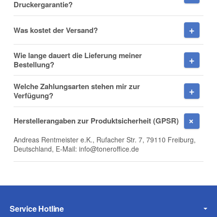
Druckergarantie?
, 26.10.2022
Anna Liebherr
.
Fax
Was kostet der Versand?
Wie lange dauert die Lieferung meiner
Bestellung?
Welche Zahlungsarten stehen mir zur
Verfügung?
Frage zum Artikel
Ihre Frage
Herstellerangaben zur Produktsicherheit (GPSR)
Andreas Rentmeister e.K., Rufacher Str. 7, 79110 Freiburg,
Deutschland, E-Mail: info@toneroffice.de
Service Hotline