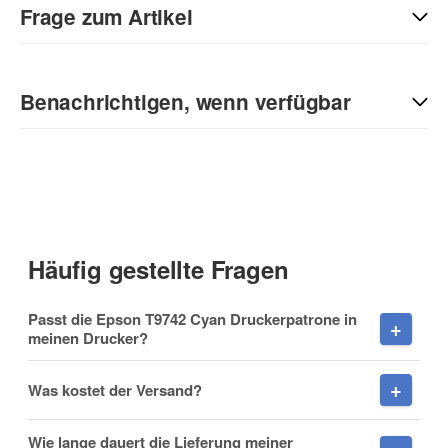
Sie Anderen bei der Kaufentscheidung:
Frage zum Artikel
Kontaktdaten
Benachrichtigen, wenn verfügbar
Anrede
E-Mail
Vorname
(* = Pflichtfelder)
Häufig gestellte Fragen
Datenschutzerklärung
Passt die Epson T9742 Cyan Druckerpatrone in
Nachname
Benachrichtigung anfordern
meinen Drucker?
Was kostet der Versand?
Firma
Wie lange dauert die Lieferung meiner