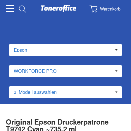
Warenkorb
Original Epson Druckerpatrone
T9742 Cyan ~735,2 ml