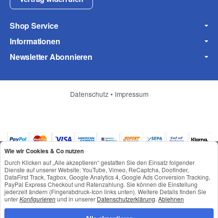
Shop Service
Informationen
Newsletter Abonnieren
Frage zum Artikel
Ihre Frage
Datenschutz
•
Impressum
Wie wir Cookies & Co nutzen
Durch Klicken auf „Alle akzeptieren“ gestatten Sie den Einsatz folgender
Dienste auf unserer Website: YouTube, Vimeo, ReCaptcha, Doofinder,
DataFirst Track, Tagbox, Google Analytics 4, Google Ads Conversion Tracking,
PayPal Express Checkout und Ratenzahlung. Sie können die Einstellung
jederzeit ändern (Fingerabdruck-Icon links unten). Weitere Details finden Sie
*
Alle Preise inkl. gesetzlicher USt., zzgl.
Versand
unter
Konfigurieren
und in unserer
Datenschutzerklärung
.
Ablehnen
© © Toneroffice.de
Powered by
JTL-Shop