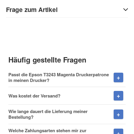
Geben Sie die erste Bewertung für diesen Artikel ab und helfen
Sie Anderen bei der Kaufentscheidung:
Frage zum Artikel
Kontaktdaten
Anrede
Häufig gestellte Fragen
Vorname
Passt die Epson T3243 Magenta Druckerpatrone
in meinen Drucker?
Was kostet der Versand?
Nachname
Wie lange dauert die Lieferung meiner
Bestellung?
Welche Zahlungsarten stehen mir zur