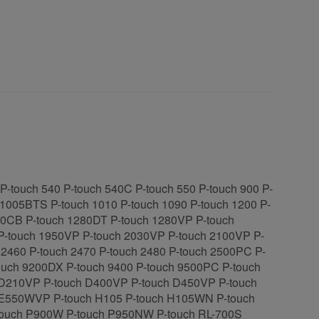
P-touch 540 P-touch 540C P-touch 550 P-touch 900 P-
1005BTS P-touch 1010 P-touch 1090 P-touch 1200 P-
80CB P-touch 1280DT P-touch 1280VP P-touch
P-touch 1950VP P-touch 2030VP P-touch 2100VP P-
2460 P-touch 2470 P-touch 2480 P-touch 2500PC P-
ouch 9200DX P-touch 9400 P-touch 9500PC P-touch
 D210VP P-touch D400VP P-touch D450VP P-touch
 E550WVP P-touch H105 P-touch H105WN P-touch
-touch P900W P-touch P950NW P-touch RL-700S