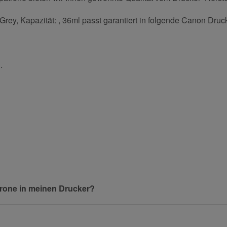
rey, Kapazität: , 36ml passt garantiert in folgende Canon Druc
.
und helfen Sie Anderen bei der Kaufentscheidung:
Nachname
rone in meinen Drucker?