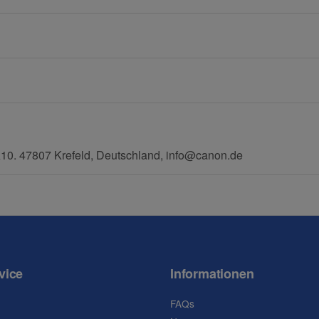
E-Mail
Mobiltelefon
0. 47807 Krefeld, Deutschland, info@canon.de
vice
Informationen
FAQs