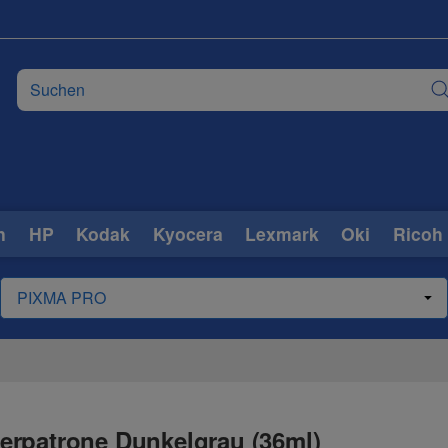
n
HP
Kodak
Kyocera
Lexmark
Oki
Ricoh
erpatrone Dunkelgrau (36ml)