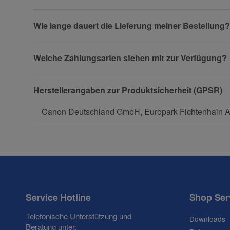
Firma
Wie lange dauert die Lieferung meiner Bestellung?
Welche Zahlungsarten stehen mir zur Verfügung?
Telefon
Herstellerangaben zur Produktsicherheit (GPSR)
Canon Deutschland GmbH, Europark Fichtenhain A1
Fax
Service Hotline
Shop Ser
Frage zum Artikel
Telefonische Unterstützung und
Downloads
Ihre Frage
Beratung unter: