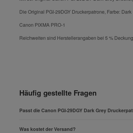
Die Original PGI-29DGY Druckerpatrone, Farbe: Dark G
Canon PIXMA PRO-1
Reichweiten sind Herstellerangaben bei 5 % Deckung
Kontaktdaten
Geben Sie die erste Bewertung für diesen Artikel ab 
Anrede
Häufig gestellte Fragen
Vorname
Passt die Canon PGI-29DGY Dark Grey Druckerpat
Was kostet der Versand?