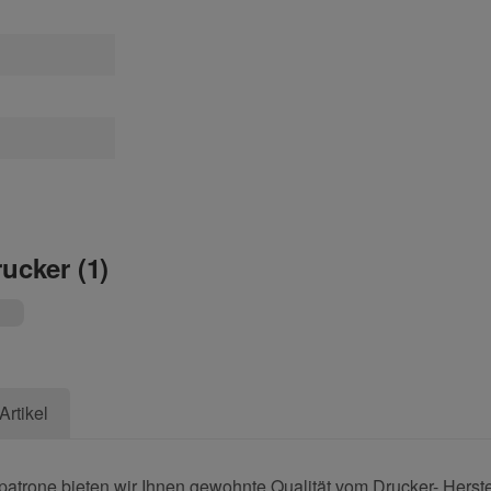
rucker (1)
Artikel
trone bieten wir Ihnen gewohnte Qualität vom Drucker- Herstel