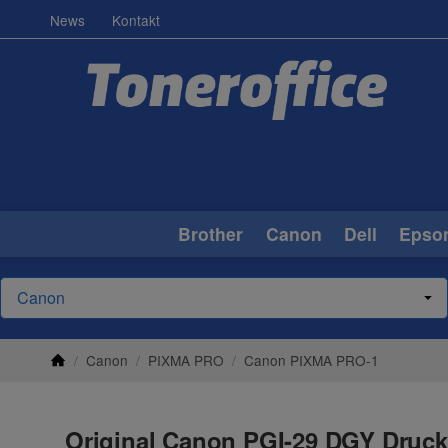
News
Kontakt
Brother
Canon
Dell
Epso
/
Canon
/
PIXMA PRO
/
Canon PIXMA PRO-1
Original Canon PGI-29 DGY Druck