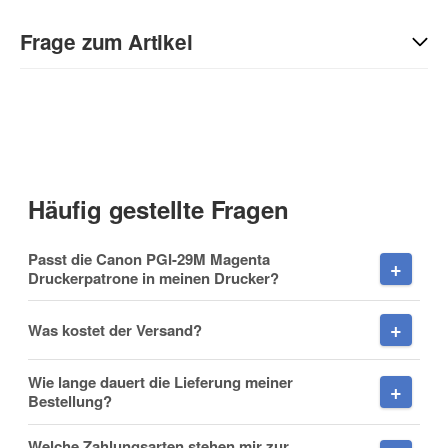
Geben Sie die erste Bewertung für diesen Artikel ab und helfen
Sie Anderen bei der Kaufentscheidung:
Frage zum Artikel
Kontaktdaten
Anrede
Häufig gestellte Fragen
Vorname
Passt die Canon PGI-29M Magenta
Druckerpatrone in meinen Drucker?
Was kostet der Versand?
Nachname
Wie lange dauert die Lieferung meiner
Bestellung?
Welche Zahlungsarten stehen mir zur