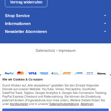
Fax
Vertrag widerrufen
Shop Service
Informationen
Newsletter Abonnieren
Frage zum Artikel
Ihre Frage
Datenschutz
•
Impressum
Wie wir Cookies & Co nutzen
Durch Klicken auf „Alle akzeptieren“ gestatten Sie den Einsatz folgender
Dienste auf unserer Website: YouTube, Vimeo, ReCaptcha, Doofinder,
DataFirst Track, Tagbox, Google Analytics 4, Google Ads Conversion Tracking,
PayPal Express Checkout und Ratenzahlung. Sie können die Einstellung
jederzeit ändern (Fingerabdruck-Icon links unten). Weitere Details finden Sie
*
Alle Preise inkl. gesetzlicher USt., zzgl.
Versand
unter
Konfigurieren
und in unserer
Datenschutzerklärung
.
Ablehnen
© © Toneroffice.de