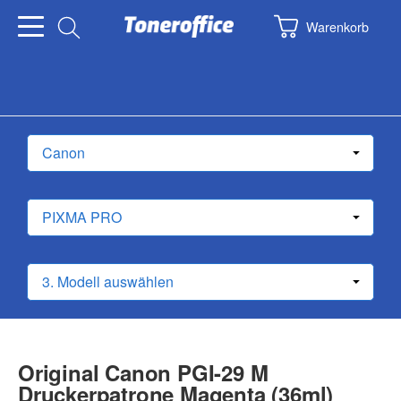
Warenkorb
Original Canon PGI-29 M
Druckerpatrone Magenta (36ml)