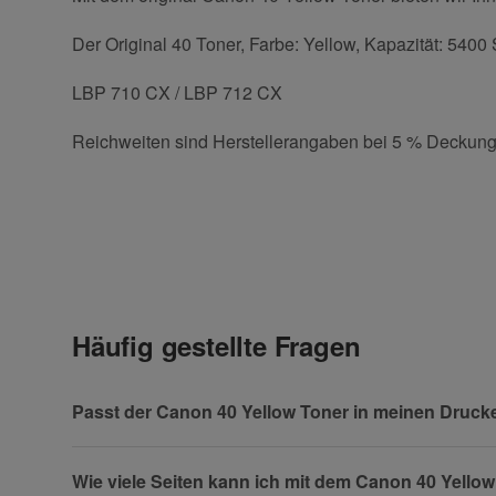
Der Original 40 Toner, Farbe: Yellow, Kapazität: 5400 
LBP 710 CX / LBP 712 CX
Reichweiten sind Herstellerangaben bei 5 % Deckung
Kontaktdaten
Geben Sie die erste Bewertung für diesen Artikel ab 
Anrede
Häufig gestellte Fragen
Vorname
Passt der Canon 40 Yellow Toner in meinen Druck
Wie viele Seiten kann ich mit dem Canon 40 Yello