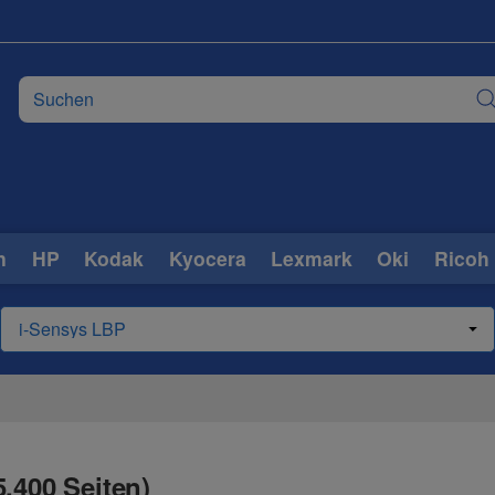
n
HP
Kodak
Kyocera
Lexmark
Oki
Ricoh
.400 Seiten)