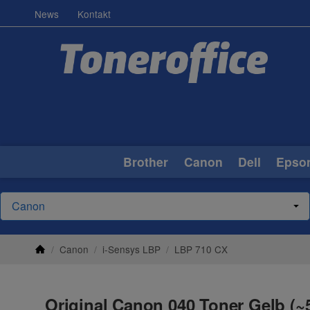
News
Kontakt
Brother
Canon
Dell
Epso
/
Canon
/
i-Sensys LBP
/
LBP 710 CX
Original Canon 040 Toner Gelb (~5