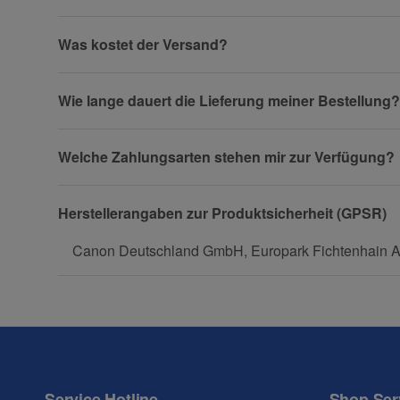
Firma
Was kostet der Versand?
Wie lange dauert die Lieferung meiner Bestellung?
Telefon
Welche Zahlungsarten stehen mir zur Verfügung?
Fax
Herstellerangaben zur Produktsicherheit (GPSR)
Canon Deutschland GmbH, Europark Fichtenhain A1
Frage zum Artikel
Ihre Frage
Service Hotline
Shop Ser