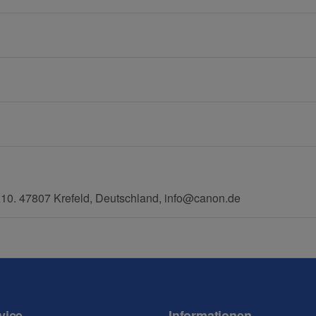
E-Mail
Mobiltelefon
0. 47807 Krefeld, Deutschland, info@canon.de
vice
Informationen