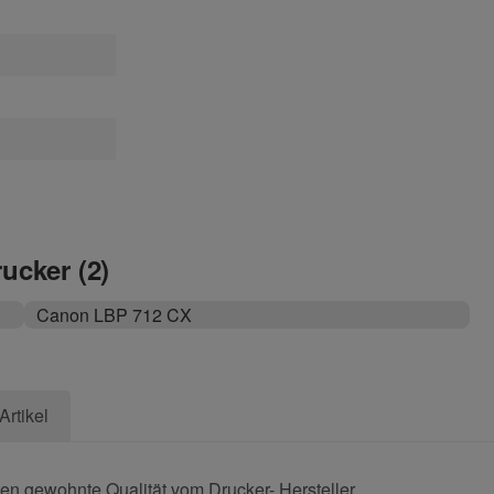
rucker (2)
Canon LBP 712 CX
Artikel
en gewohnte Qualität vom Drucker- Hersteller.