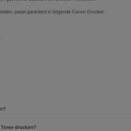
Seiten, passt garantiert in folgende Canon Drucker:
.
und helfen Sie Anderen bei der Kaufentscheidung:
Nachname
er?
w Toner drucken?