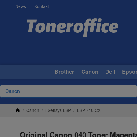
News
Kontakt
Brother
Canon
Dell
Epso
/
Canon
/
i-Sensys LBP
/
LBP 710 CX
Original Canon 040 Toner Magenta