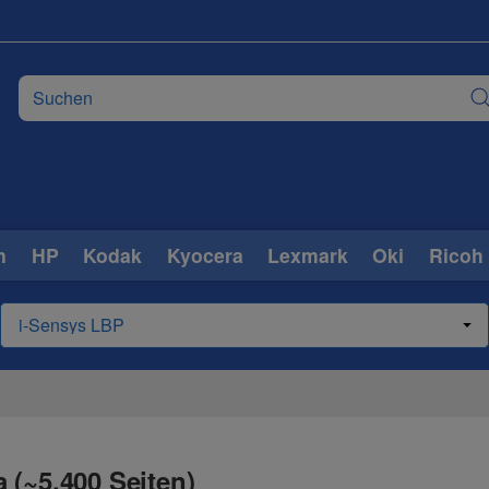
n
HP
Kodak
Kyocera
Lexmark
Oki
Ricoh
 (~5.400 Seiten)