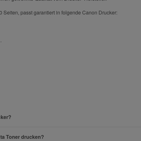
0 Seiten, passt garantiert in folgende Canon Drucker:
.
und helfen Sie Anderen bei der Kaufentscheidung:
Nachname
cker?
nta Toner drucken?