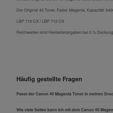
Der Original 40 Toner, Farbe: Magenta, Kapazität: 540
LBP 710 CX / LBP 712 CX
Reichweiten sind Herstellerangaben bei 5 % Deckung
Kontaktdaten
Geben Sie die erste Bewertung für diesen Artikel ab 
Anrede
Häufig gestellte Fragen
Vorname
Passt der Canon 40 Magenta Toner in meinen Dru
Wie viele Seiten kann ich mit dem Canon 40 Mage