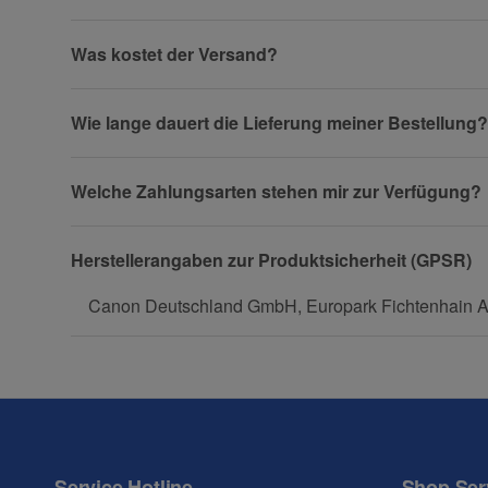
Firma
Was kostet der Versand?
Wie lange dauert die Lieferung meiner Bestellung?
Telefon
Welche Zahlungsarten stehen mir zur Verfügung?
Fax
Herstellerangaben zur Produktsicherheit (GPSR)
Canon Deutschland GmbH, Europark Fichtenhain A1
Frage zum Artikel
Ihre Frage
Service Hotline
Shop Ser