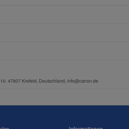
E-Mail
Mobiltelefon
0. 47807 Krefeld, Deutschland, info@canon.de
vice
Informationen