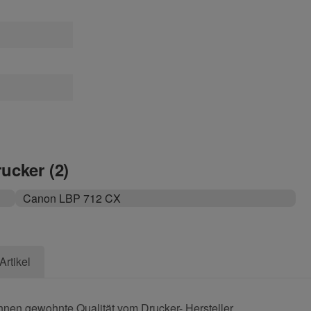
rucker (2)
Canon LBP 712 CX
Artikel
hnen gewohnte Qualität vom Drucker- Hersteller.