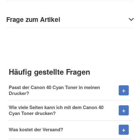
Geben Sie die erste Bewertung für diesen Artikel ab und helfen
Sie Anderen bei der Kaufentscheidung:
Frage zum Artikel
Kontaktdaten
Anrede
Häufig gestellte Fragen
Vorname
Passt der Canon 40 Cyan Toner in meinen
Drucker?
Wie viele Seiten kann ich mit dem Canon 40
Cyan Toner drucken?
Nachname
Was kostet der Versand?