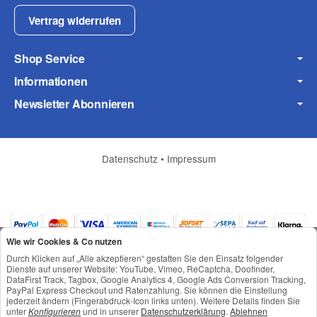
Fax
Vertrag widerrufen
Shop Service
Informationen
Newsletter Abonnieren
Frage zum Artikel
Ihre Frage
Datenschutz
•
Impressum
Wie wir Cookies & Co nutzen
Durch Klicken auf „Alle akzeptieren“ gestatten Sie den Einsatz folgender
Dienste auf unserer Website: YouTube, Vimeo, ReCaptcha, Doofinder,
DataFirst Track, Tagbox, Google Analytics 4, Google Ads Conversion Tracking,
PayPal Express Checkout und Ratenzahlung. Sie können die Einstellung
jederzeit ändern (Fingerabdruck-Icon links unten). Weitere Details finden Sie
*
Alle Preise inkl. gesetzlicher USt., zzgl.
Versand
unter
Konfigurieren
und in unserer
Datenschutzerklärung
.
Ablehnen