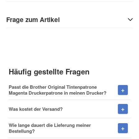
Geben Sie die erste Bewertung für diesen Artikel ab und helfen
Sie Anderen bei der Kaufentscheidung:
Frage zum Artikel
Kontaktdaten
Anrede
Häufig gestellte Fragen
Vorname
Passt die Brother Original Tintenpatrone
Magenta Druckerpatrone in meinen Drucker?
Was kostet der Versand?
Nachname
Wie lange dauert die Lieferung meiner
Bestellung?