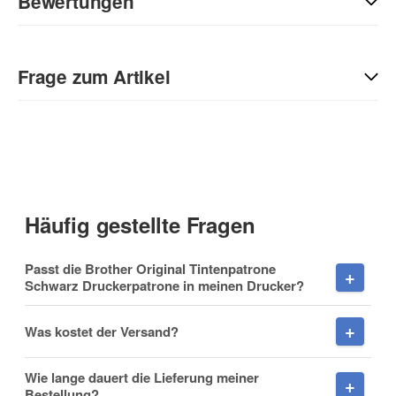
Bewertungen
Geben Sie die erste Bewertung für diesen Artikel ab und helfen
Sie Anderen bei der Kaufentscheidung:
Frage zum Artikel
Kontaktdaten
Anrede
Häufig gestellte Fragen
Vorname
Passt die Brother Original Tintenpatrone
Schwarz Druckerpatrone in meinen Drucker?
Was kostet der Versand?
Nachname
Wie lange dauert die Lieferung meiner
Bestellung?