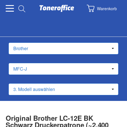
Warenkorb
Original Brother LC-12E BK
Schwarz Druckerpatrone (~2.400