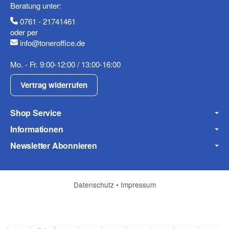
Telefon
Beratung unter:
0761 - 21741461
oder per
info@toneroffice.de
Mobiltelefon
Mo. - Fr. 9:00-12:00 / 13:00-16:00
Vertrag widerrufen
Shop Service
Fax
Informationen
Newsletter Abonnieren
Datenschutz
•
Impressum
Frage zum Artikel
Ihre Frage