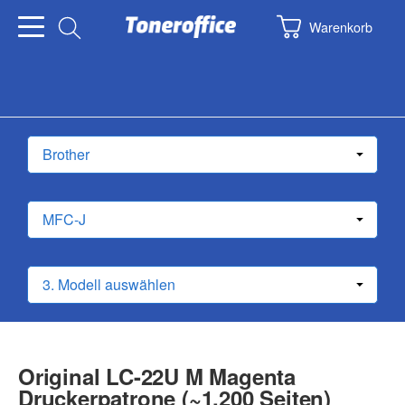
Warenkorb
Original LC-22U M Magenta
Druckerpatrone (~1.200 Seiten)