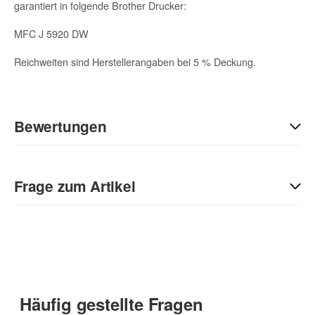
garantiert in folgende Brother Drucker:
MFC J 5920 DW
Reichweiten sind Herstellerangaben bei 5 % Deckung.
Bewertungen
Geben Sie die erste Bewertung für diesen Artikel ab und helfen
Sie Anderen bei der Kaufentscheidung:
Frage zum Artikel
Kontaktdaten
Anrede
Häufig gestellte Fragen