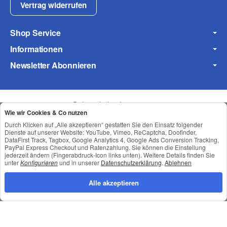
Vertrag widerrufen
Shop Service
Informationen
Newsletter Abonnieren
Datenschutz
•
Impressum
Wie wir Cookies & Co nutzen
Durch Klicken auf „Alle akzeptieren“ gestatten Sie den Einsatz folgender
Dienste auf unserer Website: YouTube, Vimeo, ReCaptcha, Doofinder,
DataFirst Track, Tagbox, Google Analytics 4, Google Ads Conversion Tracking,
PayPal Express Checkout und Ratenzahlung. Sie können die Einstellung
jederzeit ändern (Fingerabdruck-Icon links unten). Weitere Details finden Sie
unter
Konfigurieren
und in unserer
Datenschutzerklärung
.
Ablehnen
Alle akzeptieren
*
Alle Preise inkl. gesetzlicher USt., zzgl.
Versand
© © Toneroffice.de