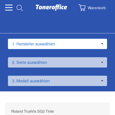
Warenkorb
Roland TrueVis SG2 Tinte