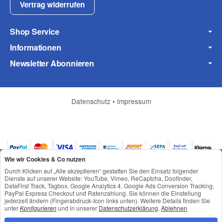
Vertrag widerrufen
Shop Service
Informationen
Newsletter Abonnieren
Datenschutz
•
Impressum
Wie wir Cookies & Co nutzen
Durch Klicken auf „Alle akzeptieren“ gestatten Sie den Einsatz folgender
Dienste auf unserer Website: YouTube, Vimeo, ReCaptcha, Doofinder,
DataFirst Track, Tagbox, Google Analytics 4, Google Ads Conversion Tracking,
PayPal Express Checkout und Ratenzahlung. Sie können die Einstellung
jederzeit ändern (Fingerabdruck-Icon links unten). Weitere Details finden Sie
*
Alle Preise inkl. gesetzlicher USt., zzgl.
Versand
unter
Konfigurieren
und in unserer
Datenschutzerklärung
.
Ablehnen
© © Toneroffice.de